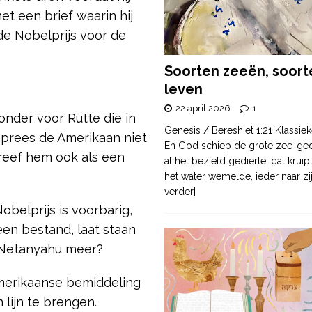
et een brief waarin hij
de Nobelprijs voor de
Soorten zeeën, soort
leven
22 april 2026
1
onder voor Rutte die in
Genesis / Bereshiet 1:21 Klassiek
prees de Amerikaan niet
En God schiep de grote zee-ge
hreef hem ook als een
al het bezield gedierte, dat krui
het water wemelde, ieder naar zi
verder]
belprijs is voorbarig,
en bestand, laat staan
t Netanyahu meer?
Amerikaanse bemiddeling
lijn te brengen.