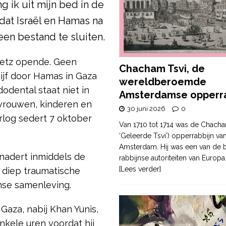
 ik uit mijn bed in de
at Israël en Hamas na
en bestand te sluiten.
aretz opende. Geen
Chacham Tsvi, de
ijf door Hamas in Gaza
wereldberoemde
dental staat niet in
Amsterdamse opperra
 vrouwen, kinderen en
30 juni 2026
0
rlog sedert 7 oktober
Van 1710 tot 1714 was de Chacha
‘Geleerde Tsvi’) opperrabbijn va
Amsterdam. Hij was een van de b
 nadert inmiddels de
rabbijnse autoriteiten van Europa
[Lees verder]
t diep traumatische
jnse samenleving.
Gaza, nabij Khan Yunis,
kele uren voordat hij