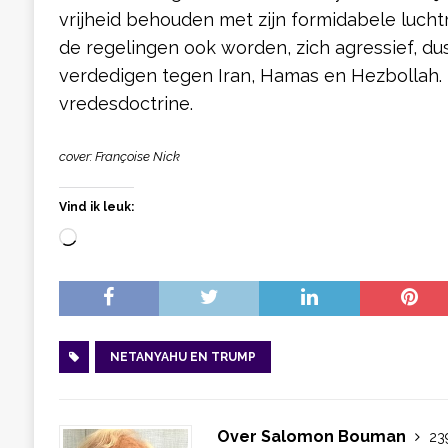
vrijheid behouden met zijn formidabele luch
de regelingen ook worden, zich agressief, du
verdedigen tegen Iran, Hamas en Hezbollah. D
vredesdoctrine.
cover: Françoise Nick
Vind ik leuk:
NETANYAHU EN TRUMP
Over Salomon Bouman
239