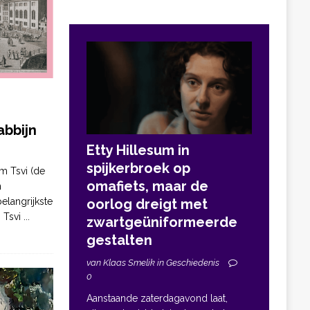
bbijn
Etty Hillesum in
spijkerbroek op
m Tsvi (de
omafiets, maar de
n
elangrijkste
oorlog dreigt met
. Tsvi
...
zwartgeüniformeerde
gestalten
van Klaas Smelik in Geschiedenis
0
Aanstaande zaterdagavond laat,