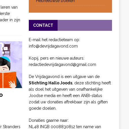
Hebreeuwse boeken
 leren van
derste
ader in zijn
CONTACT
E-mail het redactieteam op:
info@devrijdagavond.com
Kopij, pers en nieuwe auteurs:
redactiedevrijdagavond@gmail.com
De Vrijdagavond is een uitgave van de
Stichting Hallo Joods
, deze stichting heeft
als doel het uitgeven van onafhankelijke
o
Joodse media en heeft een ANBI-status
zodat uw donaties aftrekbaar zijn als giften
goede doelen.
Donaties gaarne naar:
NL48 INGB 0008830812 ten name van
ïr Stranders