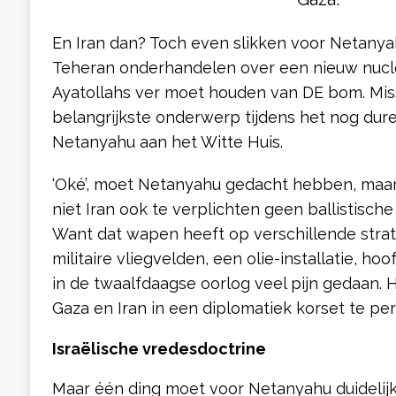
En Iran dan? Toch even slikken voor Netany
Teheran onderhandelen over een nieuw nucle
Ayatollahs ver moet houden van DE bom. Miss
belangrijkste onderwerp tijdens het nog du
Netanyahu aan het Witte Huis.
‘Oké’, moet Netanyahu gedacht hebben, maa
niet Iran ook te verplichten geen ballistisch
Want dat wapen heeft op verschillende stra
militaire vliegvelden, een olie-installatie, ho
in de twaalfdaagse oorlog veel pijn gedaan. 
Gaza en Iran in een diplomatiek korset te pe
Israëlische vredesdoctrine
Maar één ding moet voor Netanyahu duidelijk 