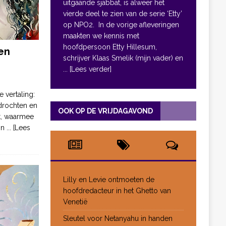
uitgaande sjabbat, is alweer het
vierde deel te zien van de serie ‘Etty’
op NPO2. In de vorige afleveringen
maakten we kennis met
hoofdpersoon Etty Hillesum,
en
schrijver Klaas Smelik (mijn vader) en
... [Lees verder]
e vertaling:
drochten en
OOK OP DE VRIJDAGAVOND
pt, waarmee
jn
... [Lees
Lilly en Levie ontmoeten de
hoofdredacteur in het Ghetto van
Venetië
Sleutel voor Netanyahu in handen