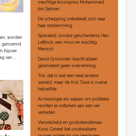
machtige kroonprins Mohammed
bin Salman
De schepping ontwikkelt zich naar
haar bestemming
Specialist Joodse geschiedenis Han
ten, worden
Lettinck, een mooi en krachtig
ot genoemd.
Mensch
m Kipoer
 dag van
...
David Grossman: kracht alleen
garandeert geen overwinning
Toli, dat is wel een heel andere
wereld, maar de Koil Toire is overal
hetzelfde
Archeologie als wapen om politieke
rechten te ontlenen aan een ver
verleden
Verzetsheld en godsdienstleraar
Koos Caneel liet onuitwisbare
sporen achter bij zijn leerlingen