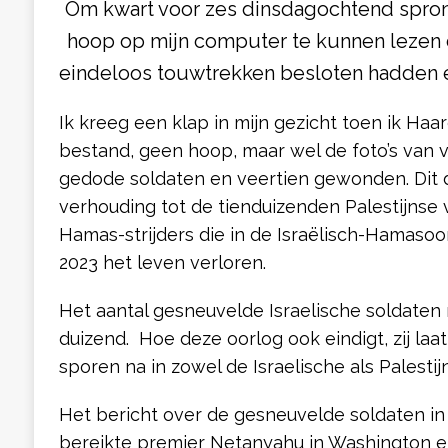
Om kwart voor zes dinsdagochtend sprong
hoop op mijn computer te kunnen lezen d
eindeloos touwtrekken besloten hadden e
Ik kreeg een klap in mijn gezicht toen ik Ha
bestand, geen hoop, maar wel de foto’s van v
gedode soldaten en veertien gewonden. Dit do
verhouding tot de tienduizenden Palestijnse
Hamas-strijders die in de Israëlisch-Hamasoo
2023 het leven verloren.
Het aantal gesneuvelde Israelische soldaten
duizend. Hoe deze oorlog ook eindigt, zij laa
sporen na in zowel de Israelische als Palesti
Het bericht over de gesneuvelde soldaten in 
bereikte premier Netanyahu in Washington en