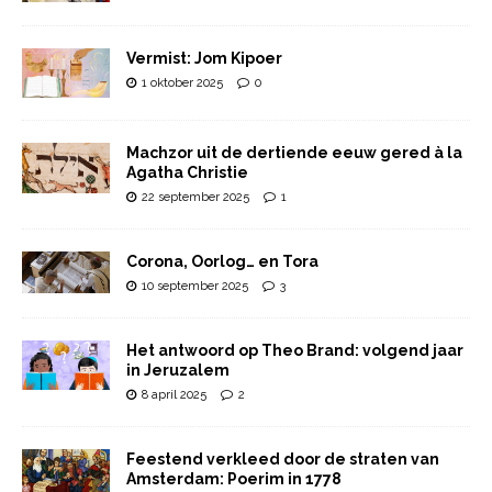
Vermist: Jom Kipoer
1 oktober 2025
0
Machzor uit de dertiende eeuw gered à la
Agatha Christie
22 september 2025
1
Corona, Oorlog… en Tora
10 september 2025
3
Het antwoord op Theo Brand: volgend jaar
in Jeruzalem
8 april 2025
2
Feestend verkleed door de straten van
Amsterdam: Poerim in 1778