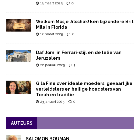
13 maart 2025
0
Welkom Mosje Jitschak! Een bijzondere Brit
Mila in Florida
12 maart 2025
2
Daf Jomi in Ferrari-stijl en de lelie van
Jeruzalem
28 januari 2025
3
Gila Fine over ideale moeders, gevaarlijke
verleidsters en heilige hoedsters van
Torah en traditie
23 januari 2025
0
AUTEURS
SALOMON BOUMAN