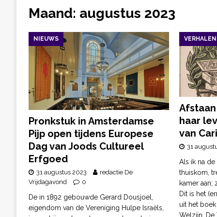
Maand:
augustus 2023
NIEUWS
VERHALEN
Afstaan
haar le
Pronkstuk in Amsterdamse
van Car
Pijp open tijdens Europese
Dag van Joods Cultureel
31 august
Erfgoed
Als ik na d
thuiskom, tr
31 augustus 2023
redactie De
Vrijdagavond
0
kamer aan; 
Dit is het (
De in 1892 gebouwde Gerard Dousjoel,
uit het boe
eigendom van de Vereniging Hulpe Israëls,
Welzijn. De