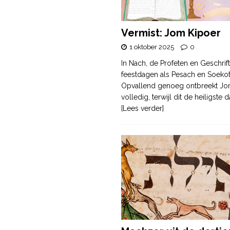
Vermist: Jom Kipoer
1 oktober 2025
0
In Nach, de Profeten en Geschrif
feestdagen als Pesach en Soek
Opvallend genoeg ontbreekt Jo
volledig, terwijl dit de heiligste
[Lees verder]