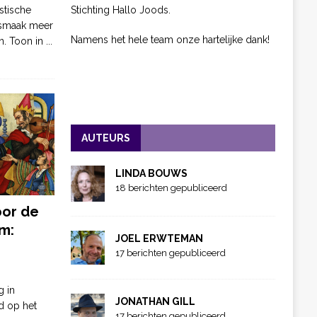
Stichting Hallo Joods.
stische
 smaak meer
Namens het hele team onze hartelijke dank!
n. Toon in
...
AUTEURS
LINDA BOUWS
18 berichten gepubliceerd
oor de
m:
JOEL ERWTEMAN
17 berichten gepubliceerd
g in
JONATHAN GILL
d op het
17 berichten gepubliceerd