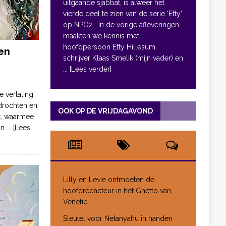
uitgaande sjabbat, is alweer het
vierde deel te zien van de serie ‘Etty’
op NPO2. In de vorige afleveringen
maakten we kennis met
hoofdpersoon Etty Hillesum,
en
schrijver Klaas Smelik (mijn vader) en
... [Lees verder]
e vertaling:
drochten en
OOK OP DE VRIJDAGAVOND
pt, waarmee
jn
... [Lees
Lilly en Levie ontmoeten de
hoofdredacteur in het Ghetto van
Venetië
Sleutel voor Netanyahu in handen