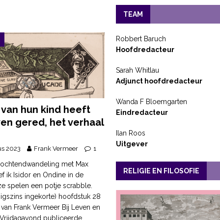
TEAM
Robbert Baruch
Hoofdredacteur
Sarah Whitlau
Adjunct hoofdredacteur
Wanda F Bloemgarten
 van hun kind heeft
Eindredacteur
ven gered, het verhaal
Ilan Roos
i
Uitgever
us 2023
Frank Vermeer
1
e ochtendwandeling met Max
RELIGIE EN FILOSOFIE
ef ik Isidor en Ondine in de
ze spelen een potje scrabble.
enigszins ingekorte) hoofdstuk 28
k van Frank Vermeer Bij Leven en
 Vrijdagavond publiceerde