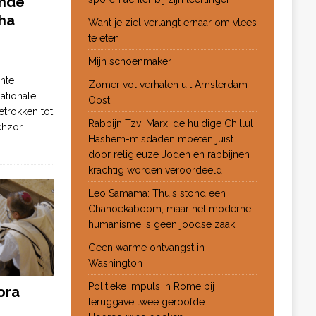
ende
ha
Want je ziel verlangt ernaar om vlees
te eten
Mijn schoenmaker
nte
Zomer vol verhalen uit Amsterdam-
ationale
Oost
etrokken tot
Rabbijn Tzvi Marx: de huidige Chillul
chzor
Hashem-misdaden moeten juist
door religieuze Joden en rabbijnen
krachtig worden veroordeeld
Leo Samama: Thuis stond een
Chanoekaboom, maar het moderne
humanisme is geen joodse zaak
Geen warme ontvangst in
Washington
Politieke impuls in Rome bij
ora
teruggave twee geroofde