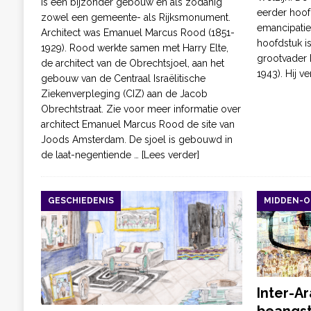
is een bijzonder gebouw en als zodanig
eerder hoof
zowel een gemeente- als Rijksmonument.
emancipatie
Architect was Emanuel Marcus Rood (1851-
hoofdstuk is
1929). Rood werkte samen met Harry Elte,
grootvader 
de architect van de Obrechtsjoel, aan het
1943). Hij v
gebouw van de Centraal Israëlitische
Ziekenverpleging (CIZ) aan de Jacob
Obrechtstraat. Zie voor meer informatie over
architect Emanuel Marcus Rood de site van
Joods Amsterdam. De sjoel is gebouwd in
de laat-negentiende
… [Lees verder]
GESCHIEDENIS
MIDDEN-
Inter-A