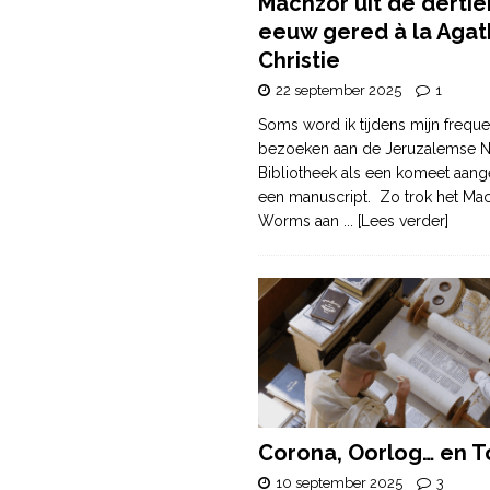
Machzor uit de derti
eeuw gered à la Agat
Christie
22 september 2025
1
Soms word ik tijdens mijn freque
bezoeken aan de Jeruzalemse N
Bibliotheek als een komeet aang
een manuscript. Zo trok het Ma
Worms aan
... [Lees verder]
Corona, Oorlog… en T
10 september 2025
3