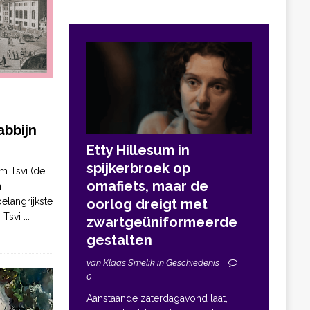
bbijn
Etty Hillesum in
spijkerbroek op
m Tsvi (de
omafiets, maar de
n
elangrijkste
oorlog dreigt met
. Tsvi
...
zwartgeüniformeerde
gestalten
van Klaas Smelik in Geschiedenis
0
Aanstaande zaterdagavond laat,