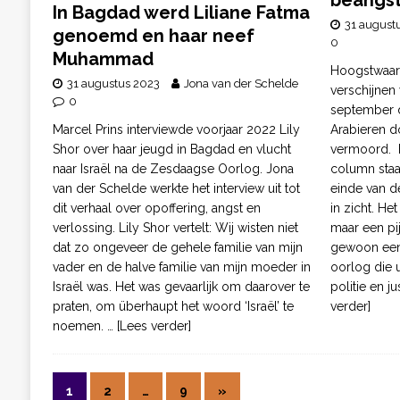
beangsti
In Bagdad werd Liliane Fatma
31 august
genoemd en haar neef
0
Muhammad
Hoogstwaarsc
31 augustus 2023
Jona van der Schelde
verschijnen
0
september di
Marcel Prins interviewde voorjaar 2022 Lily
Arabieren d
Shor over haar jeugd in Bagdad en vlucht
vermoord. B
naar Israël na de Zesdaagse Oorlog. Jona
column staa
van der Schelde werkte het interview uit tot
einde van de
dit verhaal over opoffering, angst en
in zicht. He
verlossing. Lily Shor vertelt: Wij wisten niet
maar een pij
dat zo ongeveer de gehele familie van mijn
gewoon een
vader en de halve familie van mijn moeder in
oorlog die u
Israël was. Het was gevaarlijk om daarover te
politie en ju
praten, om überhaupt het woord ‘Israël’ te
verder]
noemen.
… [Lees verder]
1
2
…
9
»