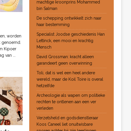
machtige kroonprins Mohammed
bin Salman
De schepping ontwikkelt zich naar
haar bestemming
Specialist Joodse geschiedenis Han
ten, worden
Lettinck, een mooi en krachtig
ot genoemd.
Mensch
m Kipoer
 dag van
...
David Grossman: kracht alleen
garandeert geen overwinning
Toli, dat is wel een heel andere
wereld, maar de Koil Toire is overal
hetzelfde
Archeologie als wapen om politieke
rechten te ontlenen aan een ver
verleden
Verzetsheld en godsdienstleraar
Koos Caneel liet onuitwisbare
sporen achter bij zijn leerlingen