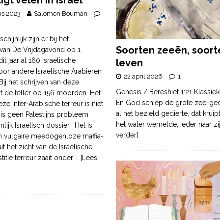
gt velen in Israël
us 2023
Salomon Bouman
hijnlijk zijn er bij het
Soorten zeeën, soort
 van De Vrijdagavond op 1
t jaar al 160 Israelische
leven
oor andere Israelische Arabieren
22 april 2026
1
ij het schrijven van deze
Genesis / Bereshiet 1:21 Klassiek
t de teller op 156 moorden. Het
En God schiep de grote zee-ge
ze inter-Arabische terreur is niet
al het bezield gedierte, dat krui
t is geen Palestijns probleem
het water wemelde, ieder naar zi
nlijk Israelisch dossier. Het is
verder]
 vulgaire meedogenloze maffia-
it het zicht van de Israelische
stitie terreur zaait onder
… [Lees