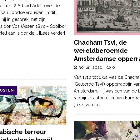
dstuk 12 Arbeid Adelt over de
 van Joodse vrouwen. In dit
 hij in gesprek met zijn
Isidor Vos (Assen 1872 – Sobibor
ertelt aan Isidor de
… [Lees verder]
Chacham Tsvi, de
wereldberoemde
Amsterdamse opperra
30 juni 2026
0
Van 1710 tot 1714 was de Chacha
‘Geleerde Tsvi’) opperrabbijn va
OOSTEN
Amsterdam. Hij was een van de b
rabbijnse autoriteiten van Europa
[Lees verder]
rabische terreur