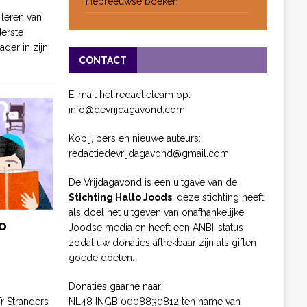
Hebreeuwse boeken
 leren van
derste
ader in zijn
CONTACT
E-mail het redactieteam op:
info@devrijdagavond.com
Kopij, pers en nieuwe auteurs:
redactiedevrijdagavond@gmail.com
De Vrijdagavond is een uitgave van de
Stichting Hallo Joods
, deze stichting heeft
als doel het uitgeven van onafhankelijke
o
Joodse media en heeft een ANBI-status
zodat uw donaties aftrekbaar zijn als giften
goede doelen.
Donaties gaarne naar:
NL48 INGB 0008830812 ten name van
ïr Stranders