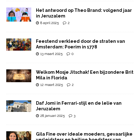
Het antwoord op Theo Brand: volgend jaar
in Jeruzalem
8 april 2025
2
Feestend verkleed door de straten van
Amsterdam: Poerim in 1778
13 maart 2025
0
Welkom Mosje Jitschak! Een bijzondere Brit
Mila in Florida
12 maart 2025
2
Daf Jomi in Ferrari-stijl en de lelie van
Jeruzalem
28 januari 2025
3
Gila Fine over ideale moeders, gevaarlijke
verleidsters en heilige hoedsters van