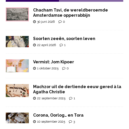
Chacham Tsvi, de wereldberoemde
Amsterdamse opperrabbijn
30 juni 2026
0
Soorten zeeën, soorten leven
22 april 2026
1
Vermist: Jom Kipoer
1 oktober 2025
0
Machzor uit de dertiende eeuw gered à la
Agatha Christie
22 september 2025
1
Corona, Oorlog… en Tora
10 september 2025
3