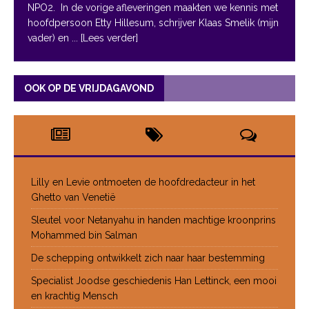
NPO2. In de vorige afleveringen maakten we kennis met
hoofdpersoon Etty Hillesum, schrijver Klaas Smelik (mijn
vader) en
... [Lees verder]
OOK OP DE VRIJDAGAVOND
Lilly en Levie ontmoeten de hoofdredacteur in het
Ghetto van Venetië
Sleutel voor Netanyahu in handen machtige kroonprins
Mohammed bin Salman
De schepping ontwikkelt zich naar haar bestemming
Specialist Joodse geschiedenis Han Lettinck, een mooi
en krachtig Mensch