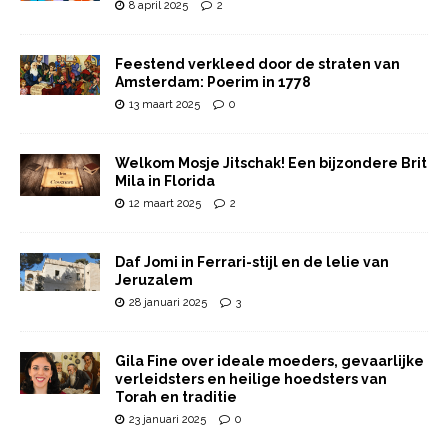
8 april 2025
2
Feestend verkleed door de straten van
Amsterdam: Poerim in 1778
13 maart 2025
0
Welkom Mosje Jitschak! Een bijzondere Brit
Mila in Florida
12 maart 2025
2
Daf Jomi in Ferrari-stijl en de lelie van
Jeruzalem
28 januari 2025
3
Gila Fine over ideale moeders, gevaarlijke
verleidsters en heilige hoedsters van
Torah en traditie
23 januari 2025
0