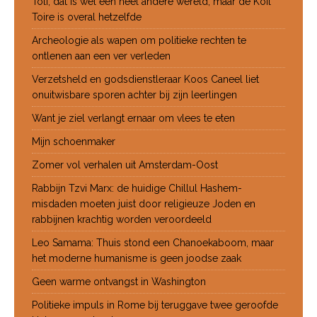
Toli, dat is wel een heel andere wereld, maar de Koil
Toire is overal hetzelfde
Archeologie als wapen om politieke rechten te
ontlenen aan een ver verleden
Verzetsheld en godsdienstleraar Koos Caneel liet
onuitwisbare sporen achter bij zijn leerlingen
Want je ziel verlangt ernaar om vlees te eten
Mijn schoenmaker
Zomer vol verhalen uit Amsterdam-Oost
Rabbijn Tzvi Marx: de huidige Chillul Hashem-
misdaden moeten juist door religieuze Joden en
rabbijnen krachtig worden veroordeeld
Leo Samama: Thuis stond een Chanoekaboom, maar
het moderne humanisme is geen joodse zaak
Geen warme ontvangst in Washington
Politieke impuls in Rome bij teruggave twee geroofde