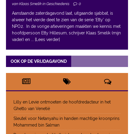
van Klaas Smelik in Geschiedenis
0
Aanstaande zaterdagavond laat, uitgaande sjabbat, is
alweer het vierde deel te zien van de serie ‘Etty’ op
NPO2. In de vorige afleveringen maakten we kennis met
hoofdpersoon Etty Hillesum, schrijver Klaas Smelik (mijn
vader) en
... [Lees verder]
OOK OP DE VRIJDAGAVOND
Lilly en Levie ontmoeten de hoofdredacteur in het
Ghetto van Venetië
Sleutel voor Netanyahu in handen machtige kroonprins
Mohammed bin Salman