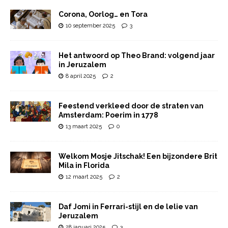
Corona, Oorlog… en Tora
10 september 2025
3
Het antwoord op Theo Brand: volgend jaar
in Jeruzalem
8 april 2025
2
Feestend verkleed door de straten van
Amsterdam: Poerim in 1778
13 maart 2025
0
Welkom Mosje Jitschak! Een bijzondere Brit
Mila in Florida
12 maart 2025
2
Daf Jomi in Ferrari-stijl en de lelie van
Jeruzalem
28 januari 2025
3