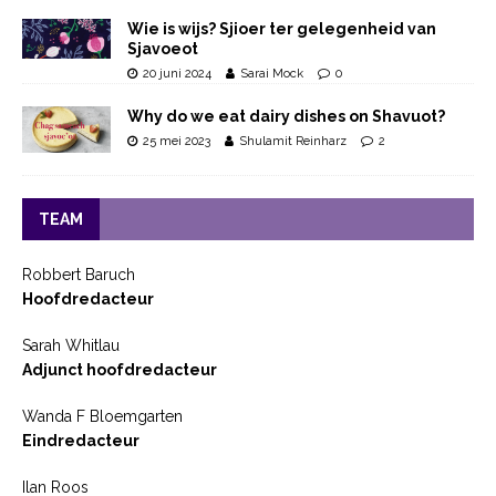
Wie is wijs? Sjioer ter gelegenheid van
Sjavoeot
20 juni 2024
Sarai Mock
0
Why do we eat dairy dishes on Shavuot?
25 mei 2023
Shulamit Reinharz
2
TEAM
Robbert Baruch
Hoofdredacteur
Sarah Whitlau
Adjunct hoofdredacteur
Wanda F Bloemgarten
Eindredacteur
Ilan Roos