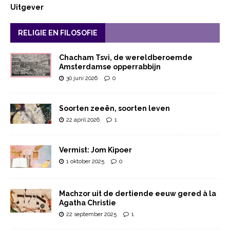
Uitgever
RELIGIE EN FILOSOFIE
Chacham Tsvi, de wereldberoemde
Amsterdamse opperrabbijn
30 juni 2026
0
Soorten zeeën, soorten leven
22 april 2026
1
Vermist: Jom Kipoer
1 oktober 2025
0
Machzor uit de dertiende eeuw gered à la
Agatha Christie
22 september 2025
1