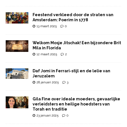
Feestend verkleed door de straten van
Amsterdam: Poerim in 1778
13 maart 2025
0
Welkom Mosje Jitschak! Een bijzondere Brit
Mila in Florida
12 maart 2025
2
Daf Jomi in Ferrari-stijl en de lelie van
Jeruzalem
28 januari 2025
3
Gila Fine over ideale moeders, gevaarlijke
verleidsters en heilige hoedsters van
Torah en traditie
23 januari 2025
0