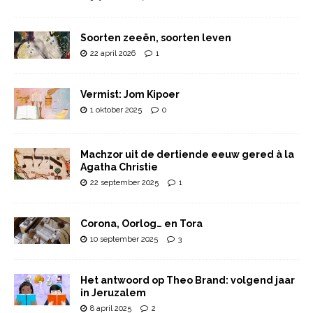
Soorten zeeën, soorten leven
22 april 2026
1
Vermist: Jom Kipoer
1 oktober 2025
0
Machzor uit de dertiende eeuw gered à la
Agatha Christie
22 september 2025
1
Corona, Oorlog… en Tora
10 september 2025
3
Het antwoord op Theo Brand: volgend jaar
in Jeruzalem
8 april 2025
2