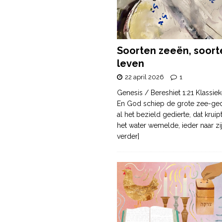
Soorten zeeën, soort
leven
22 april 2026
1
Genesis / Bereshiet 1:21 Klassiek
En God schiep de grote zee-ge
al het bezield gedierte, dat krui
het water wemelde, ieder naar zi
verder]