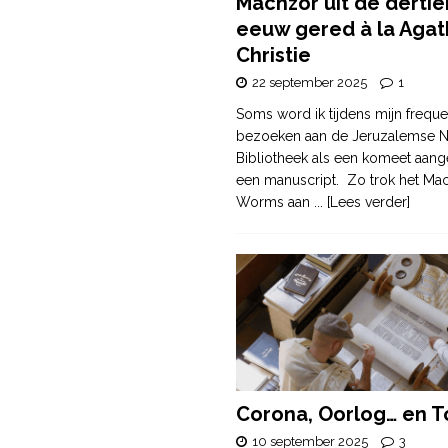
Machzor uit de derti
eeuw gered à la Agat
Christie
22 september 2025
1
Soms word ik tijdens mijn freque
bezoeken aan de Jeruzalemse N
Bibliotheek als een komeet aang
een manuscript. Zo trok het Ma
Worms aan
... [Lees verder]
Corona, Oorlog… en T
10 september 2025
3