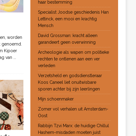
haar bestemming
Specialist Joodse geschiedenis Han
Lettinck, een mooi en krachtig
Mensch
David Grossman: kracht alleen
ten, worden
garandeert geen overwinning
ot genoemd.
m Kipoer
Archeologie als wapen om politieke
 dag van
...
rechten te ontlenen aan een ver
verleden
Verzetsheld en godsdienstleraar
Koos Caneel liet onuitwisbare
sporen achter bij zijn leerlingen
Mijn schoenmaker
Zomer vol verhalen uit Amsterdam-
Oost
Rabbijn Tzvi Marx: de huidige Chillul
Hashem-misdaden moeten juist