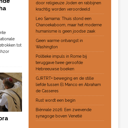
ende
door religieuze Joden en rabbijnen
ha
krachtig worden veroordeeld
Leo Samama: Thuis stond een
Chanoekaboom, maar het moderne
humanisme is geen joodse zaak
nte
ationale
Geen warme ontvangst in
etrokken tot
Washington
chzor
Politieke impuls in Rome bij
teruggave twee geroofde
Hebreeuwse boeken
GJRTRT+ beweging en de stille
liefde tussen El Manco en Abraham
de Casseres
Rust wordt een begin
Biënnale 2026: Een zwevende
synagoge boven Venetië
ora