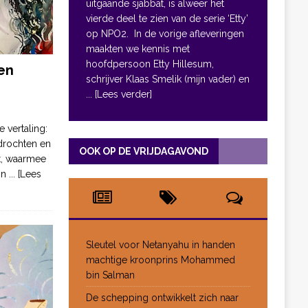
uitgaande sjabbat, is alweer het
vierde deel te zien van de serie ‘Etty’
op NPO2. In de vorige afleveringen
maakten we kennis met
hoofdpersoon Etty Hillesum,
en
schrijver Klaas Smelik (mijn vader) en
... [Lees verder]
e vertaling:
drochten en
OOK OP DE VRIJDAGAVOND
pt, waarmee
jn
... [Lees
Sleutel voor Netanyahu in handen
machtige kroonprins Mohammed
bin Salman
De schepping ontwikkelt zich naar