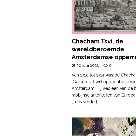
Chacham Tsvi, de
wereldberoemde
Amsterdamse opperra
30 juni 2026
0
Van 1710 tot 1714 was de Chacha
‘Geleerde Tsvi’) opperrabbijn va
Amsterdam. Hij was een van de b
rabbijnse autoriteiten van Europa
[Lees verder]