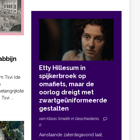
bbijn
Etty Hillesum in
spijkerbroek op
m Tsvi (de
omafiets, maar de
n
elangrijkste
oorlog dreigt met
. Tsvi
...
zwartgeüniformeerde
gestalten
van Klaas Smelik in Geschiedenis
0
Aanstaande zaterdagavond laat,