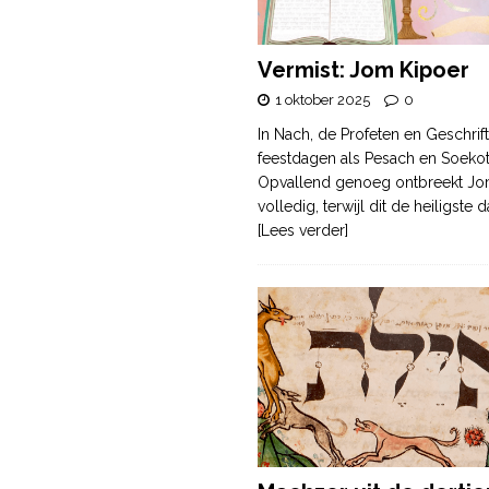
Vermist: Jom Kipoer
1 oktober 2025
0
In Nach, de Profeten en Geschrif
feestdagen als Pesach en Soek
Opvallend genoeg ontbreekt Jo
volledig, terwijl dit de heiligste
[Lees verder]