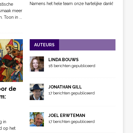
Namens het hele team onze hartelijke dank!
stische
 smaak meer
n. Toon in
...
AUTEURS
LINDA BOUWS
18 berichten gepubliceerd
JONATHAN GILL
oor de
17 berichten gepubliceerd
m:
JOEL ERWTEMAN
g in
17 berichten gepubliceerd
d op het