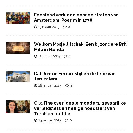
Feestend verkleed door de straten van
Amsterdam: Poerim in 1778
13 maart 2025
0
Welkom Mosje Jitschak! Een bijzondere Brit
Mila in Florida
12 maart 2025
2
Daf Jomi in Ferrari-stijl en de lelie van
Jeruzalem
28 januari 2025
3
Gila Fine over ideale moeders, gevaarlijke
verleidsters en heilige hoedsters van
Torah en traditie
23 januari 2025
0