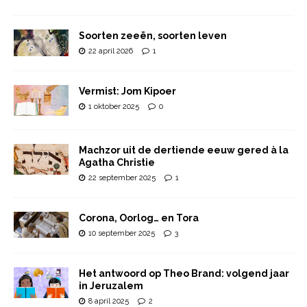
Soorten zeeën, soorten leven
22 april 2026
1
Vermist: Jom Kipoer
1 oktober 2025
0
Machzor uit de dertiende eeuw gered à la
Agatha Christie
22 september 2025
1
Corona, Oorlog… en Tora
10 september 2025
3
Het antwoord op Theo Brand: volgend jaar
in Jeruzalem
8 april 2025
2