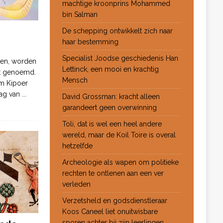
machtige kroonprins Mohammed
bin Salman
De schepping ontwikkelt zich naar
haar bestemming
Specialist Joodse geschiedenis Han
ten, worden
Lettinck, een mooi en krachtig
ot genoemd.
Mensch
m Kipoer
 dag van
...
David Grossman: kracht alleen
garandeert geen overwinning
Toli, dat is wel een heel andere
wereld, maar de Koil Toire is overal
hetzelfde
Archeologie als wapen om politieke
rechten te ontlenen aan een ver
verleden
Verzetsheld en godsdienstleraar
Koos Caneel liet onuitwisbare
sporen achter bij zijn leerlingen