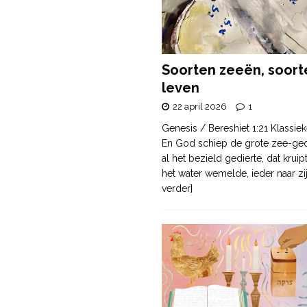
Soorten zeeën, soort
leven
22 april 2026
1
Genesis / Bereshiet 1:21 Klassiek
En God schiep de grote zee-ge
al het bezield gedierte, dat krui
het water wemelde, ieder naar zi
verder]