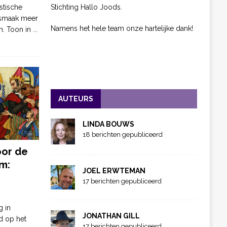
Stichting Hallo Joods.
stische
 smaak meer
Namens het hele team onze hartelijke dank!
n. Toon in
...
AUTEURS
LINDA BOUWS
18 berichten gepubliceerd
oor de
m:
JOEL ERWTEMAN
17 berichten gepubliceerd
g in
JONATHAN GILL
d op het
17 berichten gepubliceerd