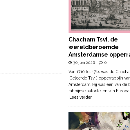
Chacham Tsvi, de
wereldberoemde
Amsterdamse opperra
30 juni 2026
0
Van 1710 tot 1714 was de Chacha
‘Geleerde Tsvi’) opperrabbijn va
Amsterdam. Hij was een van de b
rabbijnse autoriteiten van Europa
[Lees verder]