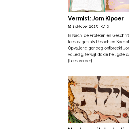
Vermist: Jom Kipoer
1 oktober 2025
0
In Nach, de Profeten en Geschrif
feestdagen als Pesach en Soek
Opvallend genoeg ontbreekt Jo
volledig, terwijl dit de heiligste
[Lees verder]