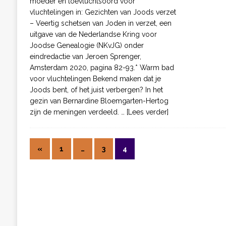
moeder en toevluchtsoord voor
vluchtelingen in: Gezichten van Joods verzet
– Veertig schetsen van Joden in verzet, een
uitgave van de Nederlandse Kring voor
Joodse Genealogie (NKvJG) onder
eindredactie van Jeroen Sprenger,
Amsterdam 2020, pagina 82-93.* Warm bad
voor vluchtelingen Bekend maken dat je
Joods bent, of het juist verbergen? In het
gezin van Bernardine Bloemgarten-Hertog
zijn de meningen verdeeld.
… [Lees verder]
«
1
…
3
4