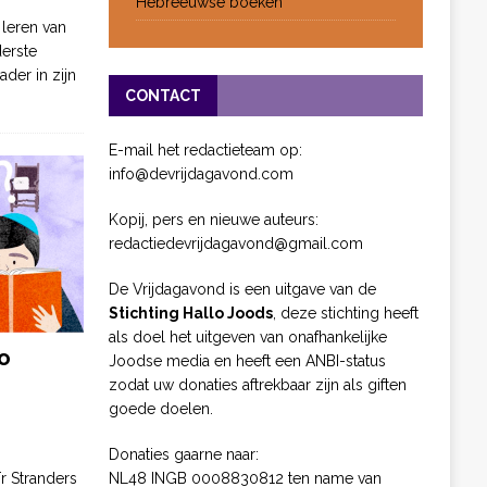
Hebreeuwse boeken
 leren van
derste
ader in zijn
CONTACT
E-mail het redactieteam op:
info@devrijdagavond.com
Kopij, pers en nieuwe auteurs:
redactiedevrijdagavond@gmail.com
De Vrijdagavond is een uitgave van de
Stichting Hallo Joods
, deze stichting heeft
als doel het uitgeven van onafhankelijke
o
Joodse media en heeft een ANBI-status
zodat uw donaties aftrekbaar zijn als giften
goede doelen.
Donaties gaarne naar:
NL48 INGB 0008830812 ten name van
ïr Stranders