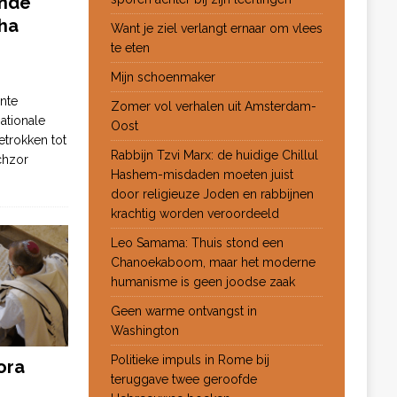
ende
ha
Want je ziel verlangt ernaar om vlees
te eten
Mijn schoenmaker
nte
Zomer vol verhalen uit Amsterdam-
ationale
Oost
etrokken tot
Rabbijn Tzvi Marx: de huidige Chillul
chzor
Hashem-misdaden moeten juist
door religieuze Joden en rabbijnen
krachtig worden veroordeeld
Leo Samama: Thuis stond een
Chanoekaboom, maar het moderne
humanisme is geen joodse zaak
Geen warme ontvangst in
Washington
Politieke impuls in Rome bij
ora
teruggave twee geroofde