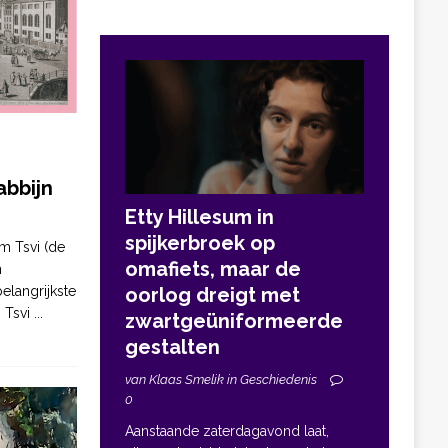
bbijn
Etty Hillesum in
spijkerbroek op
m Tsvi (de
omafiets, maar de
n
elangrijkste
oorlog dreigt met
. Tsvi
...
zwartgeüniformeerde
gestalten
van Klaas Smelik in Geschiedenis
0
Aanstaande zaterdagavond laat,