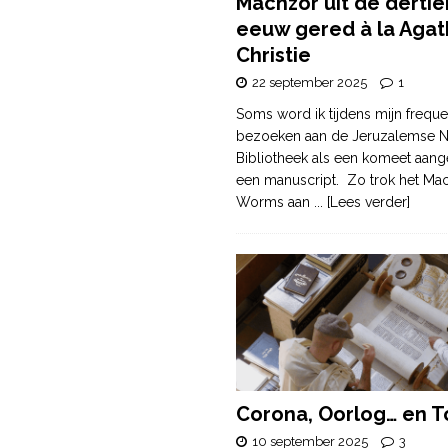
Machzor uit de derti
eeuw gered à la Agat
Christie
22 september 2025
1
Soms word ik tijdens mijn freque
bezoeken aan de Jeruzalemse N
Bibliotheek als een komeet aang
een manuscript. Zo trok het Ma
Worms aan
... [Lees verder]
Corona, Oorlog… en T
10 september 2025
3