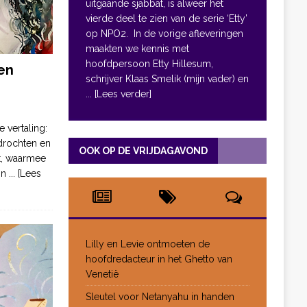
uitgaande sjabbat, is alweer het
vierde deel te zien van de serie ‘Etty’
op NPO2. In de vorige afleveringen
maakten we kennis met
hoofdpersoon Etty Hillesum,
en
schrijver Klaas Smelik (mijn vader) en
... [Lees verder]
e vertaling:
drochten en
OOK OP DE VRIJDAGAVOND
pt, waarmee
jn
... [Lees
Lilly en Levie ontmoeten de
hoofdredacteur in het Ghetto van
Venetië
Sleutel voor Netanyahu in handen