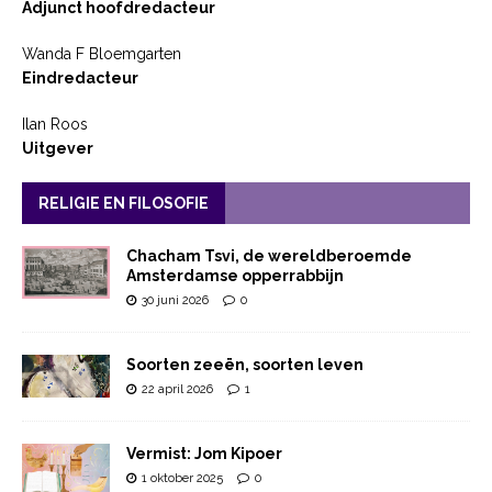
Adjunct hoofdredacteur
Wanda F Bloemgarten
Eindredacteur
Ilan Roos
Uitgever
RELIGIE EN FILOSOFIE
Chacham Tsvi, de wereldberoemde
Amsterdamse opperrabbijn
30 juni 2026
0
Soorten zeeën, soorten leven
22 april 2026
1
Vermist: Jom Kipoer
1 oktober 2025
0