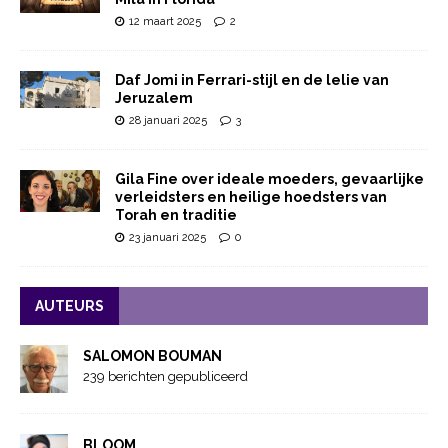
12 maart 2025
2
Daf Jomi in Ferrari-stijl en de lelie van
Jeruzalem
28 januari 2025
3
Gila Fine over ideale moeders, gevaarlijke
verleidsters en heilige hoedsters van
Torah en traditie
23 januari 2025
0
AUTEURS
SALOMON BOUMAN
239 berichten gepubliceerd
BLOOM