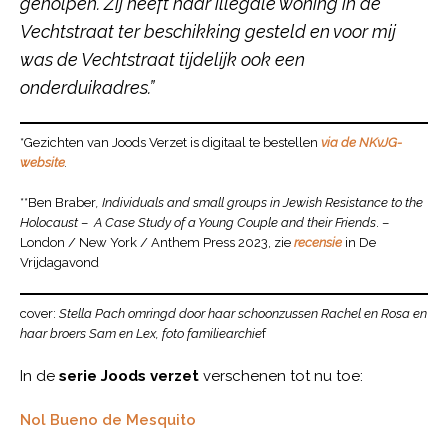
geholpen. Zij heeft haar illegale woning in de
Vechtstraat ter beschikking gesteld en voor mij
was de Vechtstraat tijdelijk ook een
onderduikadres.”
*Gezichten van Joods Verzet is digitaal te bestellen
via de NKvJG-
website
.
**Ben Braber
, Individuals and small groups in Jewish Resistance to the
Holocaust
–
A Case Study of a Young Couple and their Friends
. –
London / New York / Anthem Press 2023, zie
recensie
in De
Vrijdagavond
cover:
Stella Pach omringd door haar schoonzussen Rachel en Rosa en
haar broers Sam en Lex, foto familiearchie
f
In de
serie Joods verzet
verschenen tot nu toe:
Nol Bueno de Mesquito