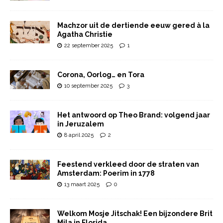
Machzor uit de dertiende eeuw gered à la
Agatha Christie
22 september 2025
1
Corona, Oorlog… en Tora
10 september 2025
3
Het antwoord op Theo Brand: volgend jaar
in Jeruzalem
8 april 2025
2
Feestend verkleed door de straten van
Amsterdam: Poerim in 1778
13 maart 2025
0
Welkom Mosje Jitschak! Een bijzondere Brit
Mila in Florida