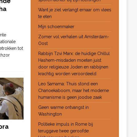
ende
ha
Want je ziel verlangt ernaar om vlees
te eten
Mijn schoenmaker
nte
Zomer vol verhalen uit Amsterdam-
ationale
Oost
etrokken tot
Rabbijn Tzvi Marx: de huidige Chillul
chzor
Hashem-misdaden moeten juist
door religieuze Joden en rabbijnen
krachtig worden veroordeeld
Leo Samama: Thuis stond een
Chanoekaboom, maar het moderne
humanisme is geen joodse zaak
Geen warme ontvangst in
Washington
Politieke impuls in Rome bij
ora
teruggave twee geroofde