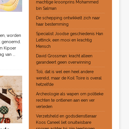
machtige kroonprins Mohammed
bin Salman
De schepping ontwikkelt zich naar
haar bestemming
Specialist Joodse geschiedenis Han
ten, worden
Lettinck, een mooi en krachtig
ot genoemd.
Mensch
m Kipoer
 dag van
...
David Grossman: kracht alleen
garandeert geen overwinning
Toli, dat is wel een heel andere
wereld, maar de Koil Toire is overal
hetzelfde
Archeologie als wapen om politieke
rechten te ontlenen aan een ver
verleden
Verzetsheld en godsdienstleraar
Koos Caneel liet onuitwisbare
sporen achter bij zijn leerlingen