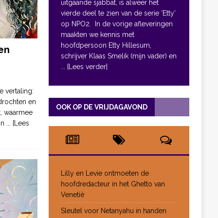
uitgaande sjabbat, is alweer het
vierde deel te zien van de serie ‘Etty’
op NPO2. In de vorige afleveringen
maakten we kennis met
hoofdpersoon Etty Hillesum,
en
schrijver Klaas Smelik (mijn vader) en
... [Lees verder]
e vertaling:
drochten en
OOK OP DE VRIJDAGAVOND
pt, waarmee
jn
... [Lees
Lilly en Levie ontmoeten de
hoofdredacteur in het Ghetto van
Venetië
Sleutel voor Netanyahu in handen