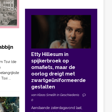
bbijn
Etty Hillesum in
spijkerbroek op
m Tsvi (de
omafiets, maar de
n
elangrijkste
oorlog dreigt met
. Tsvi
...
zwartgeüniformeerde
gestalten
van Klaas Smelik in Geschiedenis
0
Aanstaande zaterdagavond laat,