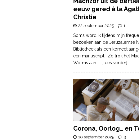
Machzor uit de derti
eeuw gered à la Agat
Christie
22 september 2025
1
Soms word ik tijdens mijn freque
bezoeken aan de Jeruzalemse N
Bibliotheek als een komeet aang
een manuscript. Zo trok het Ma
Worms aan
... [Lees verder]
Corona, Oorlog… en T
10 september 2025
3