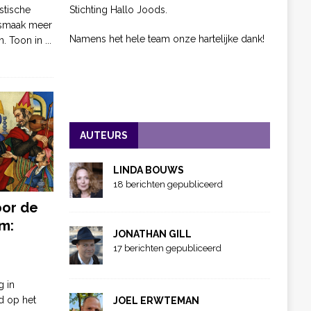
Stichting Hallo Joods.
stische
 smaak meer
Namens het hele team onze hartelijke dank!
n. Toon in
...
AUTEURS
LINDA BOUWS
18 berichten gepubliceerd
oor de
m:
JONATHAN GILL
17 berichten gepubliceerd
g in
d op het
JOEL ERWTEMAN