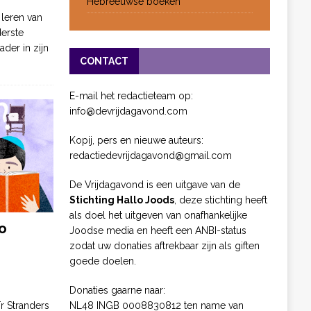
Hebreeuwse boeken
 leren van
derste
ader in zijn
CONTACT
E-mail het redactieteam op:
info@devrijdagavond.com
Kopij, pers en nieuwe auteurs:
redactiedevrijdagavond@gmail.com
De Vrijdagavond is een uitgave van de
Stichting Hallo Joods
, deze stichting heeft
als doel het uitgeven van onafhankelijke
o
Joodse media en heeft een ANBI-status
zodat uw donaties aftrekbaar zijn als giften
goede doelen.
Donaties gaarne naar:
NL48 INGB 0008830812 ten name van
ïr Stranders