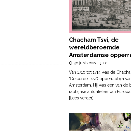
Chacham Tsvi, de
wereldberoemde
Amsterdamse opperra
30 juni 2026
0
Van 1710 tot 1714 was de Chacha
‘Geleerde Tsvi’) opperrabbijn va
Amsterdam. Hij was een van de b
rabbijnse autoriteiten van Europa
[Lees verder]