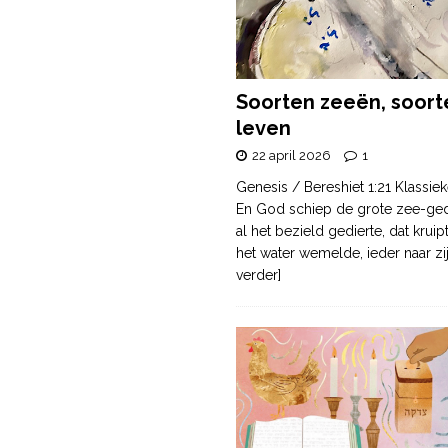
Soorten zeeën, soort
leven
22 april 2026
1
Genesis / Bereshiet 1:21 Klassiek
En God schiep de grote zee-ge
al het bezield gedierte, dat krui
het water wemelde, ieder naar zi
verder]