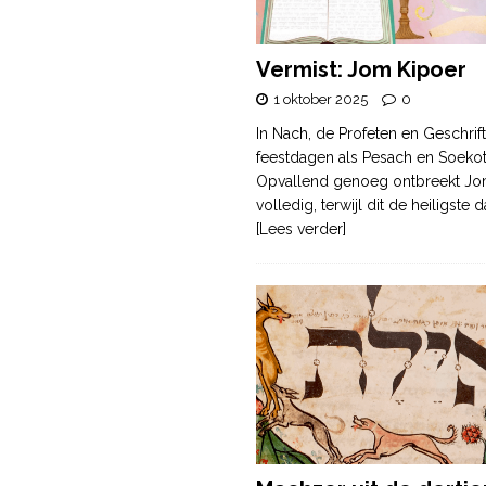
Vermist: Jom Kipoer
1 oktober 2025
0
In Nach, de Profeten en Geschrif
feestdagen als Pesach en Soek
Opvallend genoeg ontbreekt Jo
volledig, terwijl dit de heiligste
[Lees verder]