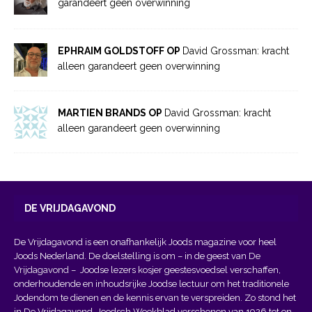
garandeert geen overwinning
EPHRAIM GOLDSTOFF OP
David Grossman: kracht
alleen garandeert geen overwinning
MARTIEN BRANDS OP
David Grossman: kracht
alleen garandeert geen overwinning
DE VRIJDAGAVOND
De Vrijdagavond is een onafhankelijk Joods magazine voor heel
Joods Nederland. De doelstelling is om – in de geest van
De
Vrijdagavond
– Joodse lezers kosjer geestesvoedsel verschaffen,
onderhoudende en inhoudsrijke Joodse lectuur om het traditionele
Jodendom te dienen en de kennis ervan te verspreiden. Zo stond het
in De Vrijdagavond, Joodsch Weekblad verschenen van 1926 tot en