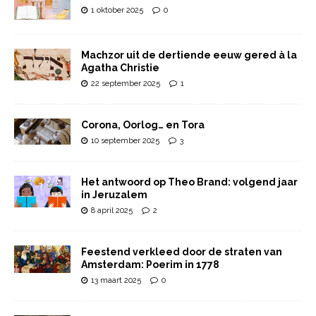
1 oktober 2025
0
Machzor uit de dertiende eeuw gered à la
Agatha Christie
22 september 2025
1
Corona, Oorlog… en Tora
10 september 2025
3
Het antwoord op Theo Brand: volgend jaar
in Jeruzalem
8 april 2025
2
Feestend verkleed door de straten van
Amsterdam: Poerim in 1778
13 maart 2025
0