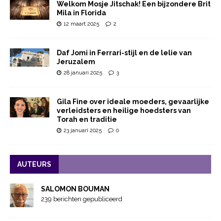
Welkom Mosje Jitschak! Een bijzondere Brit
Mila in Florida
12 maart 2025
2
Daf Jomi in Ferrari-stijl en de lelie van
Jeruzalem
28 januari 2025
3
Gila Fine over ideale moeders, gevaarlijke
verleidsters en heilige hoedsters van
Torah en traditie
23 januari 2025
0
AUTEURS
SALOMON BOUMAN
239 berichten gepubliceerd