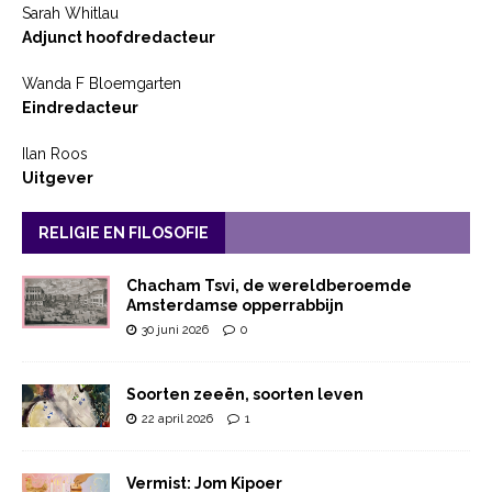
Sarah Whitlau
Adjunct hoofdredacteur
Wanda F Bloemgarten
Eindredacteur
Ilan Roos
Uitgever
RELIGIE EN FILOSOFIE
Chacham Tsvi, de wereldberoemde
Amsterdamse opperrabbijn
30 juni 2026
0
Soorten zeeën, soorten leven
22 april 2026
1
Vermist: Jom Kipoer