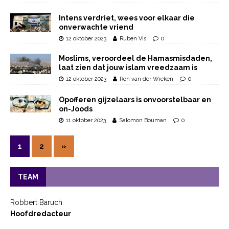
Intens verdriet, wees voor elkaar die
onverwachte vriend
12 oktober 2023
Ruben Vis
0
Moslims, veroordeel de Hamasmisdaden,
laat zien dat jouw islam vreedzaam is
12 oktober 2023
Ron van der Wieken
0
Opofferen gijzelaars is onvoorstelbaar en
on-Joods
11 oktober 2023
Salomon Bouman
0
1
2
»
TEAM
Robbert Baruch
Hoofdredacteur