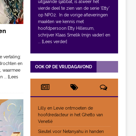
uitgaande sjabbat, is alweer het
vierde deel te zien van de serie ‘Etty’
op NPO2. In de vorige afleveringen
maakten we kennis met
hoofdpersoon Etty Hillesum,
en
schrijver Klaas Smelik (mijn vader) en
... [Lees verder]
e vertaling:
drochten en
OOK OP DE VRIJDAGAVOND
pt, waarmee
jn
... [Lees
Lilly en Levie ontmoeten de
hoofdredacteur in het Ghetto van
Venetië
Sleutel voor Netanyahu in handen