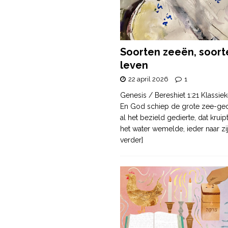
Soorten zeeën, soort
leven
22 april 2026
1
Genesis / Bereshiet 1:21 Klassiek
En God schiep de grote zee-ge
al het bezield gedierte, dat krui
het water wemelde, ieder naar zi
verder]