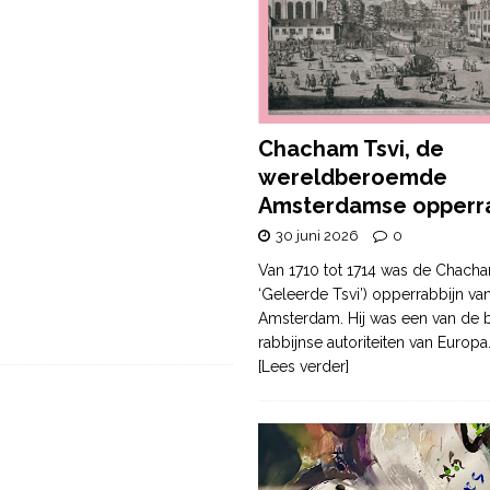
Chacham Tsvi, de
wereldberoemde
Amsterdamse opperra
30 juni 2026
0
Van 1710 tot 1714 was de Chacha
‘Geleerde Tsvi’) opperrabbijn va
Amsterdam. Hij was een van de b
rabbijnse autoriteiten van Europa
[Lees verder]