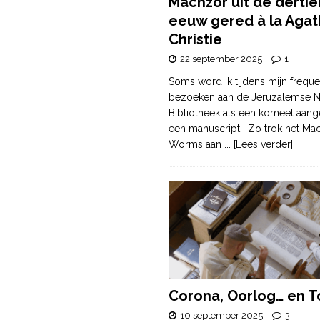
Machzor uit de derti
eeuw gered à la Agat
Christie
22 september 2025
1
Soms word ik tijdens mijn freque
bezoeken aan de Jeruzalemse N
Bibliotheek als een komeet aang
een manuscript. Zo trok het Ma
Worms aan
... [Lees verder]
Corona, Oorlog… en T
10 september 2025
3