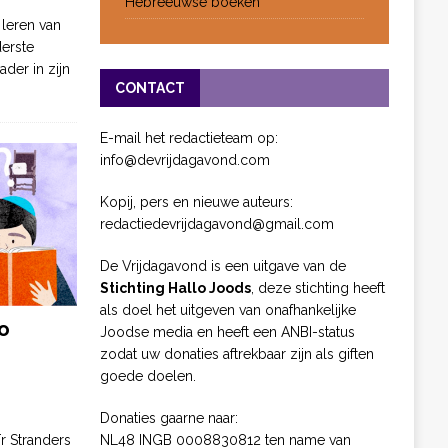
Hebreeuwse boeken
 leren van
derste
ader in zijn
CONTACT
E-mail het redactieteam op:
info@devrijdagavond.com
Kopij, pers en nieuwe auteurs:
redactiedevrijdagavond@gmail.com
De Vrijdagavond is een uitgave van de
Stichting Hallo Joods
, deze stichting heeft
als doel het uitgeven van onafhankelijke
o
Joodse media en heeft een ANBI-status
zodat uw donaties aftrekbaar zijn als giften
goede doelen.
Donaties gaarne naar:
NL48 INGB 0008830812 ten name van
ïr Stranders