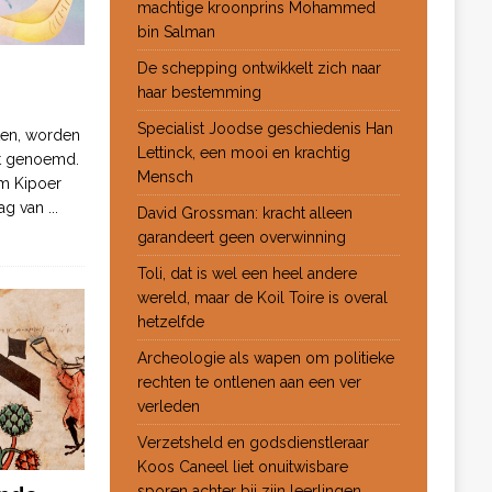
machtige kroonprins Mohammed
bin Salman
De schepping ontwikkelt zich naar
haar bestemming
Specialist Joodse geschiedenis Han
ten, worden
Lettinck, een mooi en krachtig
ot genoemd.
Mensch
m Kipoer
 dag van
...
David Grossman: kracht alleen
garandeert geen overwinning
Toli, dat is wel een heel andere
wereld, maar de Koil Toire is overal
hetzelfde
Archeologie als wapen om politieke
rechten te ontlenen aan een ver
verleden
Verzetsheld en godsdienstleraar
Koos Caneel liet onuitwisbare
sporen achter bij zijn leerlingen