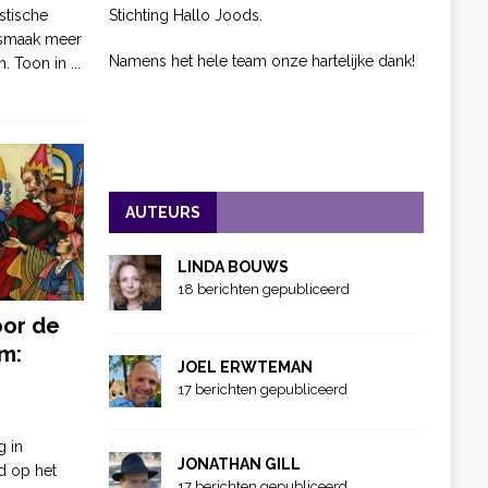
Stichting Hallo Joods.
stische
 smaak meer
Namens het hele team onze hartelijke dank!
n. Toon in
...
AUTEURS
LINDA BOUWS
18 berichten gepubliceerd
oor de
m:
JOEL ERWTEMAN
17 berichten gepubliceerd
g in
JONATHAN GILL
d op het
17 berichten gepubliceerd