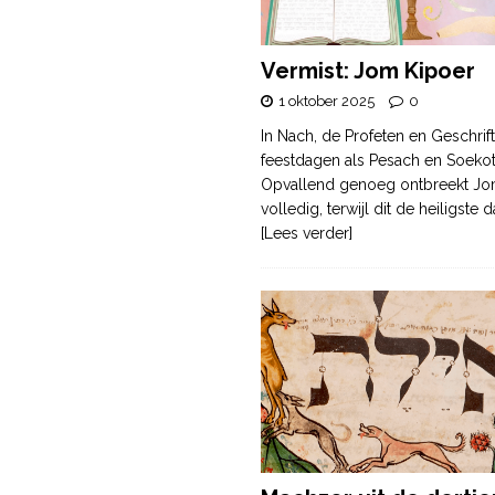
Vermist: Jom Kipoer
1 oktober 2025
0
In Nach, de Profeten en Geschrif
feestdagen als Pesach en Soek
Opvallend genoeg ontbreekt Jo
volledig, terwijl dit de heiligste
[Lees verder]