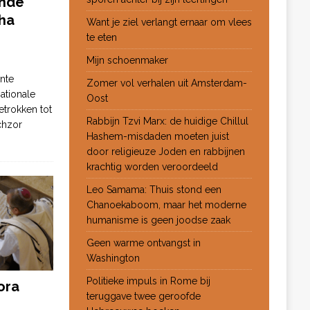
ende
ha
Want je ziel verlangt ernaar om vlees
te eten
Mijn schoenmaker
nte
Zomer vol verhalen uit Amsterdam-
ationale
Oost
etrokken tot
Rabbijn Tzvi Marx: de huidige Chillul
chzor
Hashem-misdaden moeten juist
door religieuze Joden en rabbijnen
krachtig worden veroordeeld
Leo Samama: Thuis stond een
Chanoekaboom, maar het moderne
humanisme is geen joodse zaak
Geen warme ontvangst in
Washington
Politieke impuls in Rome bij
ora
teruggave twee geroofde