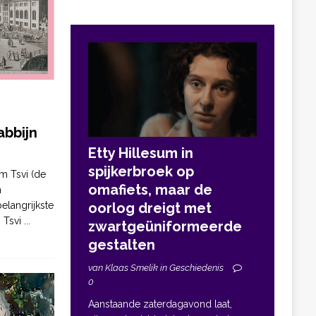
bbijn
Etty Hillesum in
spijkerbroek op
m Tsvi (de
omafiets, maar de
n
elangrijkste
oorlog dreigt met
. Tsvi
...
zwartgeüniformeerde
gestalten
van Klaas Smelik in Geschiedenis
0
Aanstaande zaterdagavond laat,