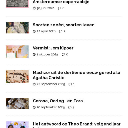
Amsterdamse opperrabbijn
30 juni 2026
0
Soorten zeeën, soorten leven
22 april 2026
1
Vermist: Jom Kipoer
1 oktober 2025
0
Machzor uit de dertiende eeuw gered à la
Agatha Christie
22 september 2025
1
Corona, Oorlog… en Tora
10 september 2025
3
Het antwoord op Theo Brand: volgend jaar