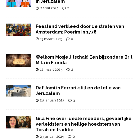
in Jeruzalem
8 april 2025
2
Feestend verkleed door de straten van
Amsterdam: Poerim in 1778
13 maart 2025
0
Welkom Mosje Jitschak! Een bijzondere Brit
Mila in Florida
12 maart 2025
2
Daf Jomi in Ferrari-stijl en de lelie van
Jeruzalem
28 januari 2025
3
Gila Fine over ideale moeders, gevaarlijke
verleidsters en heilige hoedsters van
Torah en traditie
23 januari 2025
0