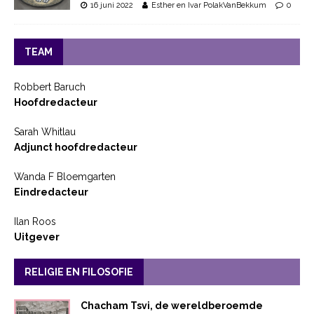
16 juni 2022
Esther en Ivar PolakVanBekkum
0
TEAM
Robbert Baruch
Hoofdredacteur
Sarah Whitlau
Adjunct hoofdredacteur
Wanda F Bloemgarten
Eindredacteur
Ilan Roos
Uitgever
RELIGIE EN FILOSOFIE
Chacham Tsvi, de wereldberoemde