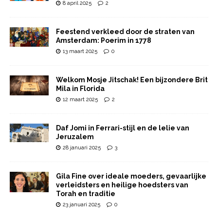
8 april 2025
2
Feestend verkleed door de straten van
Amsterdam: Poerim in 1778
13 maart 2025
0
Welkom Mosje Jitschak! Een bijzondere Brit
Mila in Florida
12 maart 2025
2
Daf Jomi in Ferrari-stijl en de lelie van
Jeruzalem
28 januari 2025
3
Gila Fine over ideale moeders, gevaarlijke
verleidsters en heilige hoedsters van
Torah en traditie
23 januari 2025
0