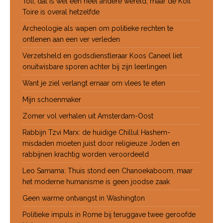
Toli, dat is wel een heel andere wereld, maar de Koil
Toire is overal hetzelfde
Archeologie als wapen om politieke rechten te
ontlenen aan een ver verleden
Verzetsheld en godsdienstleraar Koos Caneel liet
onuitwisbare sporen achter bij zijn leerlingen
Want je ziel verlangt ernaar om vlees te eten
Mijn schoenmaker
Zomer vol verhalen uit Amsterdam-Oost
Rabbijn Tzvi Marx: de huidige Chillul Hashem-
misdaden moeten juist door religieuze Joden en
rabbijnen krachtig worden veroordeeld
Leo Samama: Thuis stond een Chanoekaboom, maar
het moderne humanisme is geen joodse zaak
Geen warme ontvangst in Washington
Politieke impuls in Rome bij teruggave twee geroofde