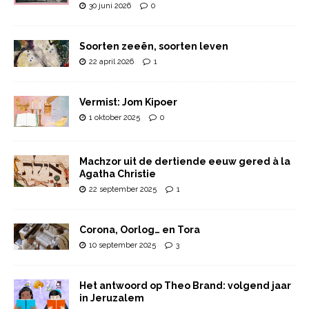
30 juni 2026
0
Soorten zeeën, soorten leven
22 april 2026
1
Vermist: Jom Kipoer
1 oktober 2025
0
Machzor uit de dertiende eeuw gered à la
Agatha Christie
22 september 2025
1
Corona, Oorlog… en Tora
10 september 2025
3
Het antwoord op Theo Brand: volgend jaar
in Jeruzalem