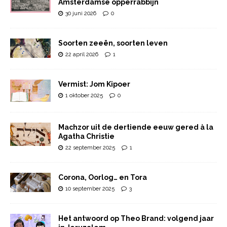
Amsterdamse opperrabbijn
30 juni 2026
0
Soorten zeeën, soorten leven
22 april 2026
1
Vermist: Jom Kipoer
1 oktober 2025
0
Machzor uit de dertiende eeuw gered à la
Agatha Christie
22 september 2025
1
Corona, Oorlog… en Tora
10 september 2025
3
Het antwoord op Theo Brand: volgend jaar