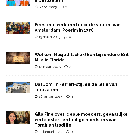
in Jeruzalem
8 april 2025
2
Feestend verkleed door de straten van
Amsterdam: Poerim in 1778
13 maart 2025
0
Welkom Mosje Jitschak! Een bijzondere Brit
Mila in Florida
12 maart 2025
2
Daf Jomi in Ferrari-stijl en de lelie van
Jeruzalem
28 januari 2025
3
Gila Fine over ideale moeders, gevaarlijke
verleidsters en heilige hoedsters van
Torah en traditie
23 januari 2025
0