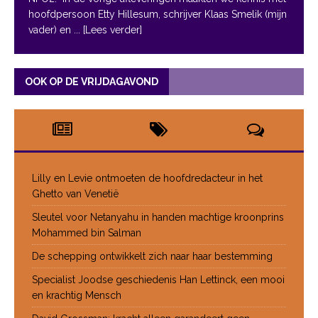
hoofdpersoon Etty Hillesum, schrijver Klaas Smelik (mijn
vader) en
... [Lees verder]
OOK OP DE VRIJDAGAVOND
Lilly en Levie ontmoeten de hoofdredacteur in het
Ghetto van Venetië
Sleutel voor Netanyahu in handen machtige kroonprins
Mohammed bin Salman
De schepping ontwikkelt zich naar haar bestemming
Specialist Joodse geschiedenis Han Lettinck, een mooi
en krachtig Mensch