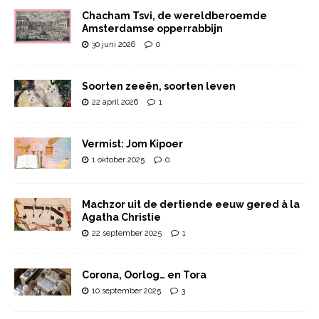
Chacham Tsvi, de wereldberoemde
Amsterdamse opperrabbijn
30 juni 2026
0
Soorten zeeën, soorten leven
22 april 2026
1
Vermist: Jom Kipoer
1 oktober 2025
0
Machzor uit de dertiende eeuw gered à la
Agatha Christie
22 september 2025
1
Corona, Oorlog… en Tora
10 september 2025
3