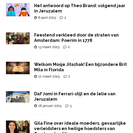
Het antwoord op Theo Brand: volgend jaar
in Jeruzalem
8 april 2025
2
Feestend verkleed door de straten van
Amsterdam: Poerim in 1778
13 maart 2025
0
Welkom Mosje Jitschak! Een bijzondere Brit
Mila in Florida
12 maart 2025
2
Daf Jomi in Ferrari-stijl en de lelie van
Jeruzalem
28 januari 2025
3
Gila Fine over ideale moeders, gevaarlijke
verleidsters en heilige hoedsters van