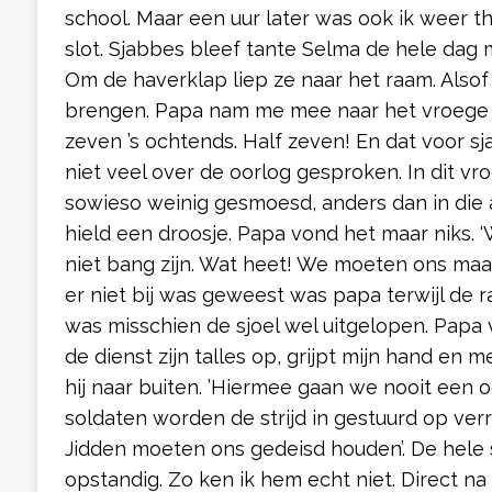
school. Maar een uur later was ook ik weer t
slot. Sjabbes bleef tante Selma de hele dag m
Om de haverklap liep ze naar het raam. Alsof
brengen. Papa nam me mee naar het vroege mi
zeven ’s ochtends. Half zeven! En dat voor 
niet veel over de oorlog gesproken. In dit vr
sowieso weinig gesmoesd, anders dan in die a
hield een droosje. Papa vond het maar niks.
niet bang zijn. Wat heet! We moeten ons maar
er niet bij was geweest was papa terwijl de 
was misschien de sjoel wel uitgelopen. Papa
de dienst zijn talles op, grijpt mijn hand en
hij naar buiten. ’Hiermee gaan we nooit een 
soldaten worden de strijd in gestuurd op verr
Jidden moeten ons gedeisd houden’. De hele s
opstandig. Zo ken ik hem echt niet. Direct n