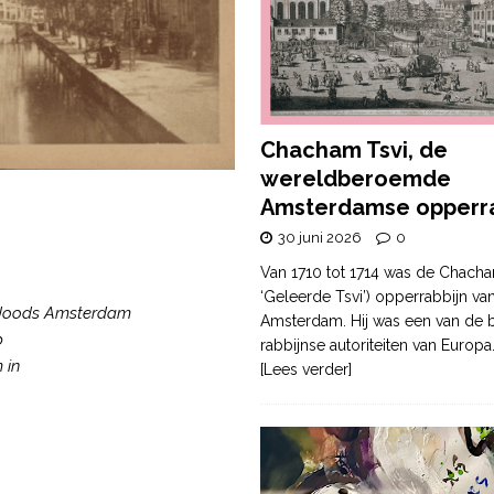
Chacham Tsvi, de
wereldberoemde
Amsterdamse opperra
30 juni 2026
0
Van 1710 tot 1714 was de Chacha
‘Geleerde Tsvi’) opperrabbijn va
 Joods Amsterdam
Amsterdam. Hij was een van de b
p
rabbijnse autoriteiten van Europa
 in
[Lees verder]