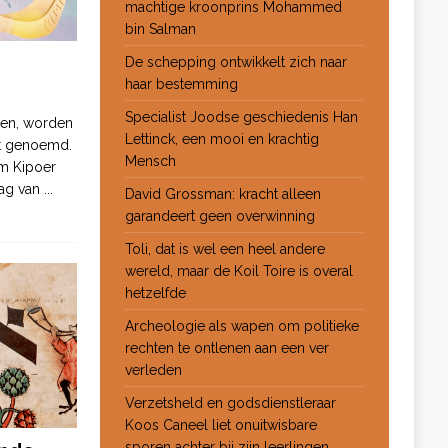
machtige kroonprins Mohammed
bin Salman
De schepping ontwikkelt zich naar
haar bestemming
Specialist Joodse geschiedenis Han
ten, worden
Lettinck, een mooi en krachtig
ot genoemd.
Mensch
m Kipoer
 dag van
...
David Grossman: kracht alleen
garandeert geen overwinning
Toli, dat is wel een heel andere
wereld, maar de Koil Toire is overal
hetzelfde
Archeologie als wapen om politieke
rechten te ontlenen aan een ver
verleden
Verzetsheld en godsdienstleraar
Koos Caneel liet onuitwisbare
sporen achter bij zijn leerlingen