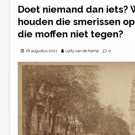
Doet niemand dan iets?
houden die smerissen o
die moffen niet tegen?
18 augustus 2021
Lody van de Kamp
0