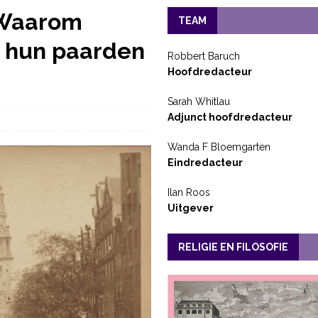
 Waarom
TEAM
p hun paarden
Robbert Baruch
Hoofdredacteur
Sarah Whitlau
Adjunct hoofdredacteur
Wanda F Bloemgarten
Eindredacteur
Ilan Roos
Uitgever
RELIGIE EN FILOSOFIE