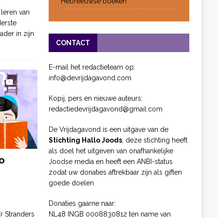
Hebreeuwse boeken
 leren van
derste
ader in zijn
CONTACT
E-mail het redactieteam op:
info@devrijdagavond.com
Kopij, pers en nieuwe auteurs:
redactiedevrijdagavond@gmail.com
De Vrijdagavond is een uitgave van de
Stichting Hallo Joods
, deze stichting heeft
als doel het uitgeven van onafhankelijke
o
Joodse media en heeft een ANBI-status
zodat uw donaties aftrekbaar zijn als giften
goede doelen.
Donaties gaarne naar:
NL48 INGB 0008830812 ten name van
ïr Stranders