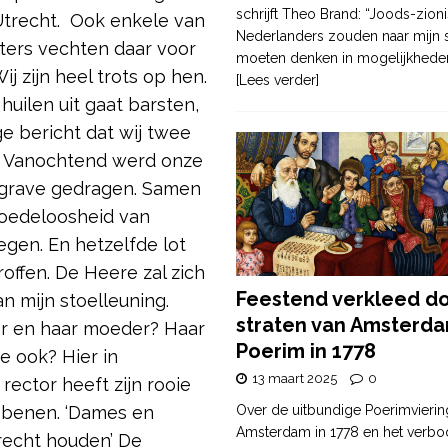
schrijft Theo Brand: “Joods-zioni
Utrecht. Ook enkele van
Nederlanders zouden naar mijn
ers vechten daar voor
moeten denken in mogelijkhede
ij zijn heel trots op hen.
[Lees verder]
in huilen uit gaat barsten,
ige bericht dat wij twee
n. Vanochtend werd onze
n grave gedragen. Samen
moedeloosheid van
egen. En hetzelfde lot
offen. De Heere zal zich
Feestend verkleed d
an mijn stoelleuning.
straten van Amsterda
der en haar moeder? Haar
Poerim in 1778
e ook? Hier in
13 maart 2025
0
ector heeft zijn rooie
jn benen. ‘Dames en
Over de uitbundige Poerimvierin
Amsterdam in 1778 en het verbo
 recht houden’ De