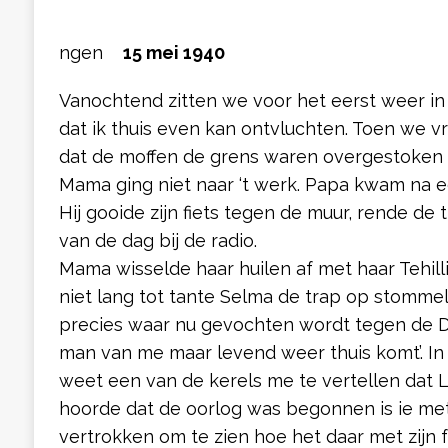
ngen
15 mei 1940
Vanochtend zitten we voor het eerst weer in d
dat ik thuis even kan ontvluchten. Toen we 
dat de moffen de grens waren overgestoken br
Mama ging niet naar ‘t werk. Papa kwam na ee
Hij gooide zijn fiets tegen de muur, rende de 
van de dag bij de radio.
Mama wisselde haar huilen af met haar Tehil
niet lang tot tante Selma de trap op stommelde
precies waar nu gevochten wordt tegen de Duit
man van me maar levend weer thuis komt’. I
weet een van de kerels me te vertellen dat Luu
hoorde dat de oorlog was begonnen is ie me
vertrokken om te zien hoe het daar met zijn fa