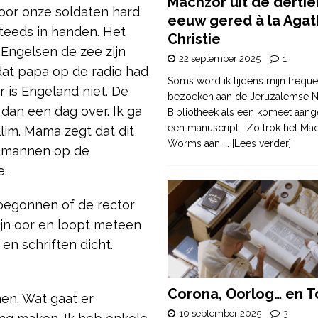
Machzor uit de derti
door onze soldaten hard
eeuw gered à la Agat
eeds in handen. Het
Christie
 Engelsen de zee zijn
22 september 2025
1
dat papa op de radio had
Soms word ik tijdens mijn freque
is Engeland niet. De
bezoeken aan de Jeruzalemse N
dan een dag over. Ik ga
Bibliotheek als een komeet aang
een manuscript. Zo trok het Ma
im. Mama zegt dat dit
Worms aan
... [Lees verder]
de mannen op de
e.
 begonnen of de rector
zijn oor en loopt meteen
en schriften dicht.
Corona, Oorlog… en T
nen. Wat gaat er
10 september 2025
3