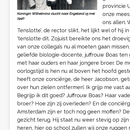
provincie 
onze meest
Koningin Wilhelmina vlucht naar Engeland 15 mei
1940
ons allen. W
Tenslotte’, de rector slikt, het lijkt wel of hij 
‘tenslotte dit. Zojuist bereikte ons het droev
van onze collega’s nu al moeten gaan misse
geliefde biologie-docente, juffrouw Boas te
met haar ouders en haar jongere broer. De 
oorlogstijd is hen nu al boven het hoofd gest
heeft onze conciërge, de heer Jacobson, getr
over hun zielen ontfermen’. Ik grijp me vast a
Begrijp ik dit goed? Juffrouw Boas? Haar va
broer? Hoe zijn zij overleden? En de conciërg
Amsterdam zijn er toch nog geen moffen? De r
gezicht terug. Hij staat nu weer stevig op zi
heren, hier op school zullen wij onze ruggen