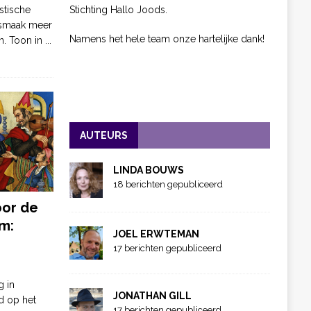
Stichting Hallo Joods.
stische
 smaak meer
Namens het hele team onze hartelijke dank!
n. Toon in
...
AUTEURS
LINDA BOUWS
18 berichten gepubliceerd
oor de
m:
JOEL ERWTEMAN
17 berichten gepubliceerd
g in
JONATHAN GILL
d op het
17 berichten gepubliceerd