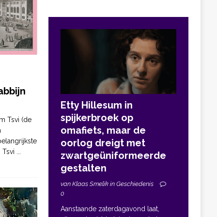
bbijn
Etty Hillesum in
spijkerbroek op
m Tsvi (de
omafiets, maar de
n
elangrijkste
oorlog dreigt met
. Tsvi
...
zwartgeüniformeerde
gestalten
van Klaas Smelik in Geschiedenis
0
Aanstaande zaterdagavond laat,