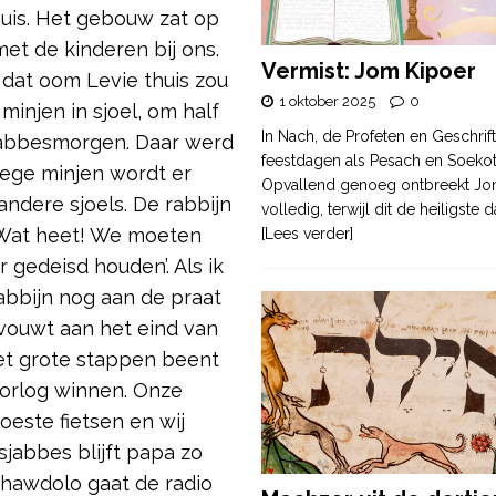
huis. Het gebouw zat op
et de kinderen bij ons.
Vermist: Jom Kipoer
 dat oom Levie thuis zou
1 oktober 2025
0
njen in sjoel, om half
In Nach, de Profeten en Geschrif
sjabbesmorgen. Daar werd
feestdagen als Pesach en Soek
oege minjen wordt er
Opvallend genoeg ontbreekt Jo
ndere sjoels. De rabbijn
volledig, terwijl dit de heiligste
 ‘Wat heet! We moeten
[Lees verder]
 gedeisd houden’. Als ik
rabbijn nog aan de praat
 vouwt aan het eind van
 met grote stappen beent
oorlog winnen. Onze
oeste fietsen en wij
jabbes blijft papa zo
a hawdolo gaat de radio