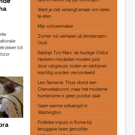
ende
ha
Want je ziel verlangt ernaar om vlees
te eten
Mijn schoenmaker
nte
Zomer vol verhalen uit Amsterdam-
ationale
Oost
etrokken tot
Rabbijn Tzvi Marx: de huidige Chillul
chzor
Hashem-misdaden moeten juist
door religieuze Joden en rabbijnen
krachtig worden veroordeeld
Leo Samama: Thuis stond een
Chanoekaboom, maar het moderne
humanisme is geen joodse zaak
Geen warme ontvangst in
Washington
Politieke impuls in Rome bij
ora
teruggave twee geroofde