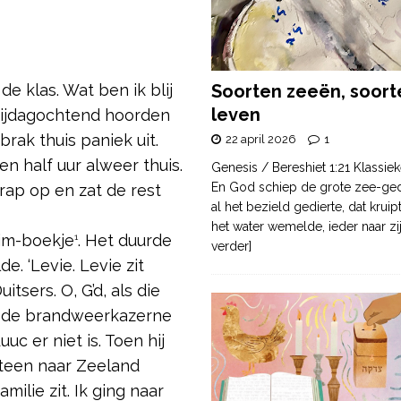
e klas. Wat ben ik blij
Soorten zeeën, soort
leven
vrijdagochtend hoorden
ak thuis paniek uit.
22 april 2026
1
n half uur alweer thuis.
Genesis / Bereshiet 1:21 Klassiek
En God schiep de grote zee-ge
trap op en zat de rest
al het bezield gedierte, dat krui
het water wemelde, ieder naar zi
lim-boekje
. Het duurde
1
verder]
. ‘Levie. Levie zit
sers. O, G’d, als die
n de brandweerkazerne
c er niet is. Toen hij
teen naar Zeeland
milie zit. Ik ging naar