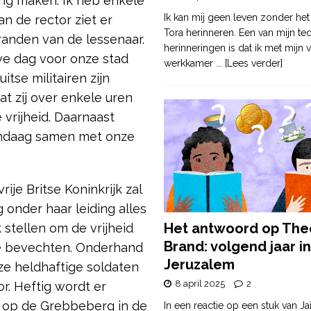
ang maken. Ik heb enkele
Ik kan mij geen leven zonder het
n de rector ziet er
Tora herinneren. Een van mijn te
e randen van de lessenaar.
herinneringen is dat ik met mijn v
ve dag voor onze stad
werkkamer
... [Lees verder]
tse militairen zijn
t zij over enkele uren
 vrijheid. Daarnaast
andaag samen met onze
rije Britse Koninkrijk zal
 onder haar leiding alles
Het antwoord op The
 stellen om de vrijheid
Brand: volgend jaar in
e bevechten. Onderhand
Jeruzalem
nze heldhaftige soldaten
8 april 2025
2
r. Heftig wordt er
 op de Grebbeberg in de
In een reactie op een stuk van Ja