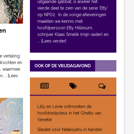
uitgaande sjabbat, is alweer het
vierde deel te zien van de serie ‘Etty’
op NPO2. In de vorige afleveringen
maakten we kennis met
hoofdpersoon Etty Hillesum,
en
schrijver Klaas Smelik (mijn vader) en
... [Lees verder]
e vertaling:
drochten en
OOK OP DE VRIJDAGAVOND
pt, waarmee
jn
... [Lees
Lilly en Levie ontmoeten de
hoofdredacteur in het Ghetto van
Venetië
Sleutel voor Netanyahu in handen