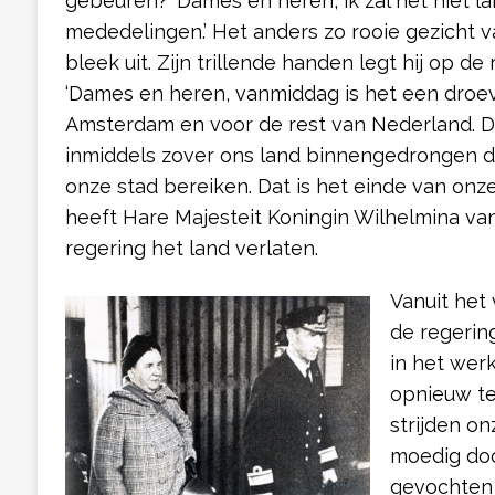
gebeuren? ‘Dames en heren, ik zal het niet l
mededelingen.’ Het anders zo rooie gezicht va
bleek uit. Zijn trillende handen legt hij op d
‘Dames en heren, vanmiddag is het een droe
Amsterdam en voor de rest van Nederland. Dui
inmiddels zover ons land binnengedrongen da
onze stad bereiken. Dat is het einde van onze
heeft Hare Majesteit Koningin Wilhelmina v
regering het land verlaten.
Vanuit het v
de regering
in het werk
opnieuw t
strijden o
moedig doo
gevochten