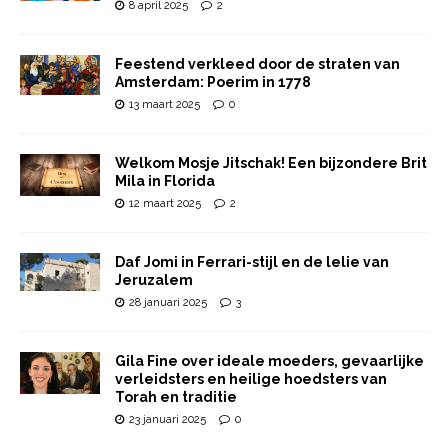
8 april 2025
2
Feestend verkleed door de straten van
Amsterdam: Poerim in 1778
13 maart 2025
0
Welkom Mosje Jitschak! Een bijzondere Brit
Mila in Florida
12 maart 2025
2
Daf Jomi in Ferrari-stijl en de lelie van
Jeruzalem
28 januari 2025
3
Gila Fine over ideale moeders, gevaarlijke
verleidsters en heilige hoedsters van
Torah en traditie
23 januari 2025
0