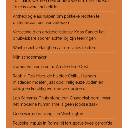
Toli, dat is wel een heel andere wereld, maar de Koil
Toire is overal hetzelfde
Archeologie als wapen om politieke rechten te
ontlenen aan een ver verleden
Verzetsheld en godsdienstleraar Koos Caneel liet
onuitwisbare sporen achter bij zijn leerlingen
Want je ziel verlangt ernaar om vlees te eten
Mijn schoenmaker
Zomer vol verhalen uit Amsterdam-Oost
Rabbijn Tzvi Marx: de huidige Chillul Hashem-
misdaden moeten juist door religieuze Joden en
rabbijnen krachtig worden veroordeeld
Leo Samama: Thuis stond een Chanoekaboom, maar
het moderne humanisme is geen joodse zaak
Geen warme ontvangst in Washington
Politieke impuls in Rome bij teruggave twee geroofde