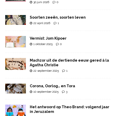
30 juni 2026
0
Soorten zeeën, soorten leven
22 april 2026
1
Vermist: Jom Kipoer
1 oktober 2025
0
Machzor uit de dertiende eeuw gered à la
Agatha Christie
22 september 2025
1
Corona, Oorlog… en Tora
10 september 2025
3
Het antwoord op Theo Brand: volgend jaar
in Jeruzalem