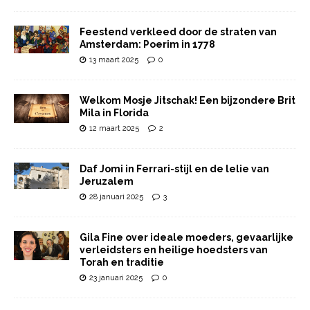
Feestend verkleed door de straten van
Amsterdam: Poerim in 1778
13 maart 2025
0
Welkom Mosje Jitschak! Een bijzondere Brit
Mila in Florida
12 maart 2025
2
Daf Jomi in Ferrari-stijl en de lelie van
Jeruzalem
28 januari 2025
3
Gila Fine over ideale moeders, gevaarlijke
verleidsters en heilige hoedsters van
Torah en traditie
23 januari 2025
0