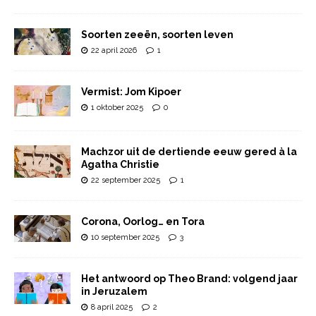
Soorten zeeën, soorten leven
22 april 2026
1
Vermist: Jom Kipoer
1 oktober 2025
0
Machzor uit de dertiende eeuw gered à la
Agatha Christie
22 september 2025
1
Corona, Oorlog… en Tora
10 september 2025
3
Het antwoord op Theo Brand: volgend jaar
in Jeruzalem
8 april 2025
2