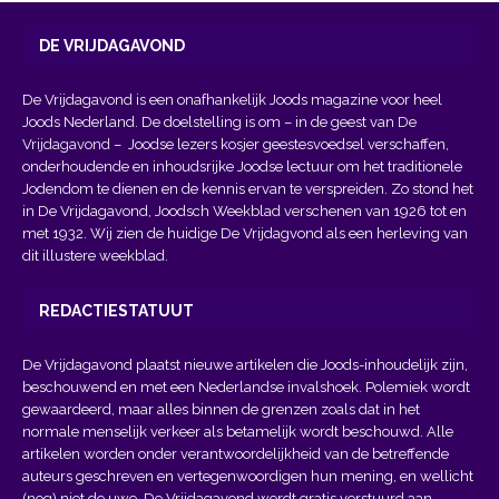
DE VRIJDAGAVOND
De Vrijdagavond is een onafhankelijk Joods magazine voor heel
Joods Nederland. De doelstelling is om – in de geest van
De
Vrijdagavond
– Joodse lezers kosjer geestesvoedsel verschaffen,
onderhoudende en inhoudsrijke Joodse lectuur om het traditionele
Jodendom te dienen en de kennis ervan te verspreiden. Zo stond het
in De Vrijdagavond, Joodsch Weekblad verschenen van 1926 tot en
met 1932. Wij zien de huidige De Vrijdagvond als een herleving van
dit illustere weekblad.
REDACTIESTATUUT
De Vrijdagavond plaatst nieuwe artikelen die Joods-inhoudelijk zijn,
beschouwend en met een Nederlandse invalshoek. Polemiek wordt
gewaardeerd, maar alles binnen de grenzen zoals dat in het
normale menselijk verkeer als betamelijk wordt beschouwd. Alle
artikelen worden onder verantwoordelijkheid van de betreffende
auteurs geschreven en vertegenwoordigen hun mening, en wellicht
(nog) niet de uwe. De Vrijdagavond wordt gratis verstuurd aan