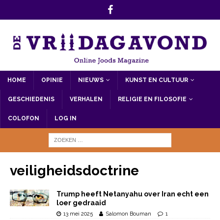
HOME
OPINIE
NIEUWS
KUNST EN CULTUUR
GESCHIEDENIS
VERHALEN
RELIGIE EN FILOSOFIE
COLOFON
LOG IN
veiligheidsdoctrine
Trump heeft Netanyahu over Iran echt een
loer gedraaid
13 mei 2025
Salomon Bouman
1