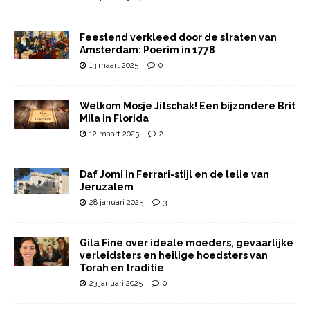
Feestend verkleed door de straten van
Amsterdam: Poerim in 1778
13 maart 2025
0
Welkom Mosje Jitschak! Een bijzondere Brit
Mila in Florida
12 maart 2025
2
Daf Jomi in Ferrari-stijl en de lelie van
Jeruzalem
28 januari 2025
3
Gila Fine over ideale moeders, gevaarlijke
verleidsters en heilige hoedsters van
Torah en traditie
23 januari 2025
0