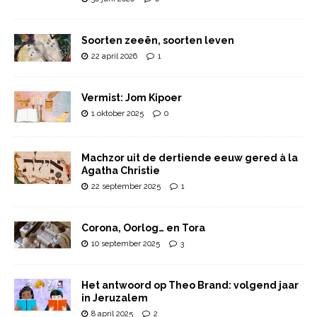
Soorten zeeën, soorten leven
22 april 2026
1
Vermist: Jom Kipoer
1 oktober 2025
0
Machzor uit de dertiende eeuw gered à la
Agatha Christie
22 september 2025
1
Corona, Oorlog… en Tora
10 september 2025
3
Het antwoord op Theo Brand: volgend jaar
in Jeruzalem
8 april 2025
2