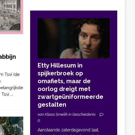
bbijn
Etty Hillesum in
spijkerbroek op
m Tsvi (de
omafiets, maar de
n
elangrijkste
oorlog dreigt met
. Tsvi
...
zwartgeüniformeerde
gestalten
van Klaas Smelik in Geschiedenis
0
Aanstaande zaterdagavond laat,