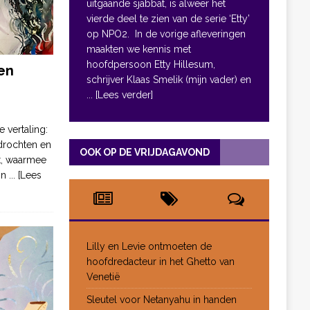
uitgaande sjabbat, is alweer het
vierde deel te zien van de serie ‘Etty’
op NPO2. In de vorige afleveringen
maakten we kennis met
hoofdpersoon Etty Hillesum,
en
schrijver Klaas Smelik (mijn vader) en
... [Lees verder]
e vertaling:
drochten en
OOK OP DE VRIJDAGAVOND
pt, waarmee
jn
... [Lees
Lilly en Levie ontmoeten de
hoofdredacteur in het Ghetto van
Venetië
Sleutel voor Netanyahu in handen