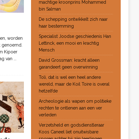
machtige kroonprins Mohammed
bin Salman
De schepping ontwikkelt zich naar
haar bestemming
Specialist Joodse geschiedenis Han
ten, worden
Lettinck, een mooi en krachtig
ot genoemd.
Mensch
m Kipoer
 dag van
...
David Grossman: kracht alleen
garandeert geen overwinning
Toli, dat is wel een heel andere
wereld, maar de Koil Toire is overal
hetzelfde
Archeologie als wapen om politieke
rechten te ontlenen aan een ver
verleden
Verzetsheld en godsdienstleraar
Koos Caneel liet onuitwisbare
sporen achter bij zijn leerlingen