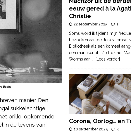
Machzor uit de derti
eeuw gered à la Agat
Christie
22 september 2025
1
Soms word ik tijdens mijn freque
bezoeken aan de Jeruzalemse N
Bibliotheek als een komeet aang
een manuscript. Zo trok het Ma
Worms aan
... [Lees verder]
ra Books
hreven manier. Den
ogal sukkelachtige
het prille, opkomende
Corona, Oorlog… en T
el in de levens van
10 september 2025
3