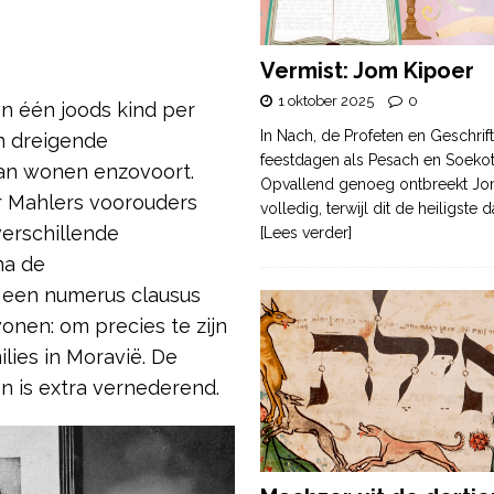
Vermist: Jom Kipoer
1 oktober 2025
0
n één joods kind per
In Nach, de Profeten en Geschrif
en dreigende
feestdagen als Pesach en Soek
an wonen enzovoort.
Opvallend genoeg ontbreekt Jo
r Mahlers voorouders
volledig, terwijl dit de heiligste
verschillende
[Lees verder]
na de
r een numerus clausus
nen: om precies te zijn
lies in Moravië. De
en is extra vernederend.