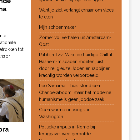
ende
ha
Want je ziel verlangt ernaar om vlees
te eten
Mijn schoenmaker
nte
Zomer vol verhalen uit Amsterdam-
ationale
Oost
etrokken tot
Rabbijn Tzvi Marx: de huidige Chillul
chzor
Hashem-misdaden moeten juist
door religieuze Joden en rabbijnen
krachtig worden veroordeeld
Leo Samama: Thuis stond een
Chanoekaboom, maar het moderne
humanisme is geen joodse zaak
Geen warme ontvangst in
Washington
Politieke impuls in Rome bij
ora
teruggave twee geroofde