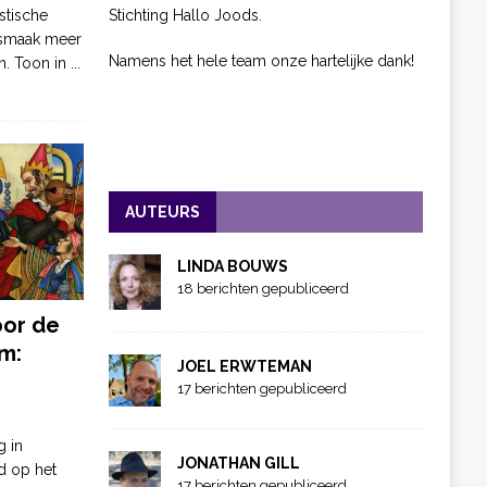
Stichting Hallo Joods.
stische
 smaak meer
Namens het hele team onze hartelijke dank!
n. Toon in
...
AUTEURS
LINDA BOUWS
18 berichten gepubliceerd
oor de
m:
JOEL ERWTEMAN
17 berichten gepubliceerd
g in
JONATHAN GILL
d op het
17 berichten gepubliceerd