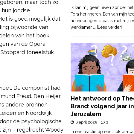
0 geboren, maar toch zo
Ik kan mij geen leven zonder het
e hun joodse
Tora herinneren. Een van mijn te
et is goed mogelijk dat
herinneringen is dat ik met mijn v
lling bijwoonde van
werkkamer
... [Lees verder]
delen van het boek,
angen van de Opera
 Stoppard toneelstuk
moet. De componist had
mund Freud. Den Heijer
Het antwoord op The
ens andere bronnen
Brand: volgend jaar in
Leiden en Noordwijk.
Jeruzalem
is door de psychologische
8 april 2025
2
k zijn – regelrecht Woody
In een reactie op een stuk van Ja