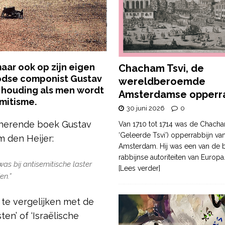
aar ook op zijn eigen
Chacham Tsvi, de
odse componist Gustav
wereldberoemde
e houding als men wordt
Amsterdamse opperra
mitisme.
30 juni 2026
0
cinerende boek Gustav
Van 1710 tot 1714 was de Chacha
‘Geleerde Tsvi’) opperrabbijn va
m den Heijer:
Amsterdam. Hij was een van de b
rabbijnse autoriteiten van Europa
was bij antisemitische laster
[Lees verder]
en.”
 te vergelijken met de
ten’ of ‘Israëlische