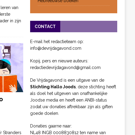
Hebreeuwse boeken
 leren van
derste
ader in zijn
CONTACT
E-mail het redactieteam op:
info@devrijdagavond.com
Kopij, pers en nieuwe auteurs:
redactiedevrijdagavond@gmail.com
De Vrijdagavond is een uitgave van de
Stichting Hallo Joods
, deze stichting heeft
als doel het uitgeven van onafhankelijke
o
Joodse media en heeft een ANBI-status
zodat uw donaties aftrekbaar zijn als giften
goede doelen.
Donaties gaarne naar:
NL48 INGB 0008830812 ten name van
ïr Stranders