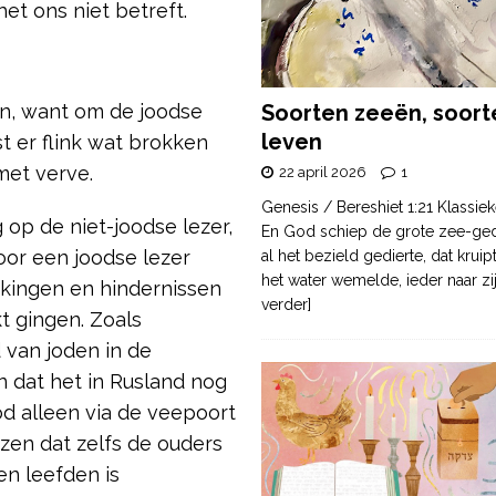
et ons niet betreft.
an, want om de joodse
Soorten zeeën, soort
leven
t er flink wat brokken
 met verve.
22 april 2026
1
Genesis / Bereshiet 1:21 Klassiek
 op de niet-joodse lezer,
En God schiep de grote zee-ge
oor een joodse lezer
al het bezield gedierte, dat krui
het water wemelde, ieder naar zi
kingen en hindernissen
verder]
t gingen. Zoals
 van joden in de
n dat het in Rusland nog
d alleen via de veepoort
ezen dat zelfs de ouders
en leefden is