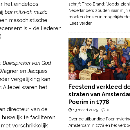
r het eindeloos
schrijft Theo Brand: “Joods-zioni
Nederlanders zouden naar mijn
ij
bar mitzvah music
moeten denken in mogelijkhede
een masochistische
[Lees verder]
ecensent is – de liederen
)
e Buikspreker van God
d Wagner en Jacques
nder vergelijking kan
Feestend verkleed d
 Allebei waren het
straten van Amsterda
Poerim in 1778
an directeur van de
13 maart 2025
0
uwelijk te faciliteren.
Over de uitbundige Poerimvierin
met verschrikkelijk
Amsterdam in 1778 en het verbo