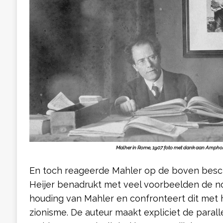
Malher in Rome, 1907 foto met dank aan Ampho
En toch reageerde Mahler op de boven besc
Heijer benadrukt met veel voorbeelden de n
houding van Mahler en confronteert dit met 
zionisme. De auteur maakt expliciet de parall