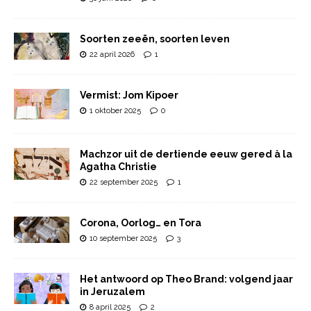
Soorten zeeën, soorten leven
22 april 2026
1
Vermist: Jom Kipoer
1 oktober 2025
0
Machzor uit de dertiende eeuw gered à la
Agatha Christie
22 september 2025
1
Corona, Oorlog… en Tora
10 september 2025
3
Het antwoord op Theo Brand: volgend jaar
in Jeruzalem
8 april 2025
2