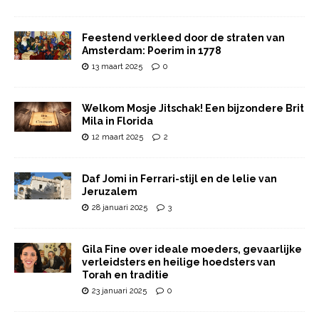
Feestend verkleed door de straten van
Amsterdam: Poerim in 1778
13 maart 2025
0
Welkom Mosje Jitschak! Een bijzondere Brit
Mila in Florida
12 maart 2025
2
Daf Jomi in Ferrari-stijl en de lelie van
Jeruzalem
28 januari 2025
3
Gila Fine over ideale moeders, gevaarlijke
verleidsters en heilige hoedsters van
Torah en traditie
23 januari 2025
0