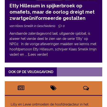
Etty Hillesum in spijkerbroek op
omafiets, maar de oorlog dreigt met
zwartgeüniformeerde gestalten
van Klaas Smelik in Geschiedenis
0
Aanstaande zaterdagavond laat, uitgaande sjabbat, is
alweer het vierde deel te zien van de serie ‘Etty’ op
NPO2. In de vorige afleveringen maakten we kennis met
hoofdpersoon Etty Hillesum, schrijver Klaas Smelik (mijn
vader) en
... [Lees verder]
OOK OP DE VRIJDAGAVOND
Lilly en Levie ontmoeten de hoofdredacteur in het