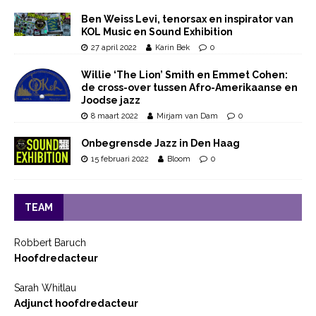
Ben Weiss Levi, tenorsax en inspirator van
KOL Music en Sound Exhibition
27 april 2022
Karin Bek
0
Willie ‘The Lion’ Smith en Emmet Cohen:
de cross-over tussen Afro-Amerikaanse en
Joodse jazz
8 maart 2022
Mirjam van Dam
0
Onbegrensde Jazz in Den Haag
15 februari 2022
Bloom
0
TEAM
Robbert Baruch
Hoofdredacteur
Sarah Whitlau
Adjunct hoofdredacteur