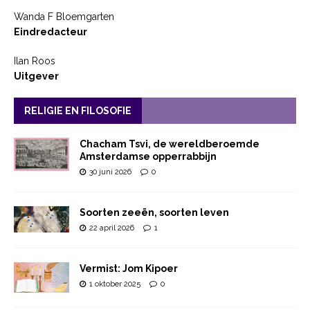
Wanda F Bloemgarten
Eindredacteur
Ilan Roos
Uitgever
RELIGIE EN FILOSOFIE
Chacham Tsvi, de wereldberoemde
Amsterdamse opperrabbijn
30 juni 2026
0
Soorten zeeën, soorten leven
22 april 2026
1
Vermist: Jom Kipoer
1 oktober 2025
0