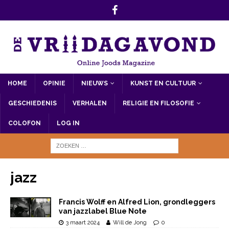
HOME
OPINIE
NIEUWS
KUNST EN CULTUUR
GESCHIEDENIS
VERHALEN
RELIGIE EN FILOSOFIE
COLOFON
LOG IN
jazz
Francis Wolff en Alfred Lion, grondleggers
van jazzlabel Blue Note
3 maart 2024
Will de Jong
0