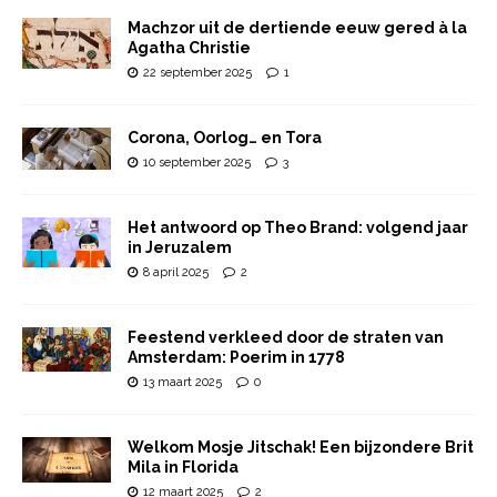
Machzor uit de dertiende eeuw gered à la
Agatha Christie
22 september 2025
1
Corona, Oorlog… en Tora
10 september 2025
3
Het antwoord op Theo Brand: volgend jaar
in Jeruzalem
8 april 2025
2
Feestend verkleed door de straten van
Amsterdam: Poerim in 1778
13 maart 2025
0
Welkom Mosje Jitschak! Een bijzondere Brit
Mila in Florida
12 maart 2025
2