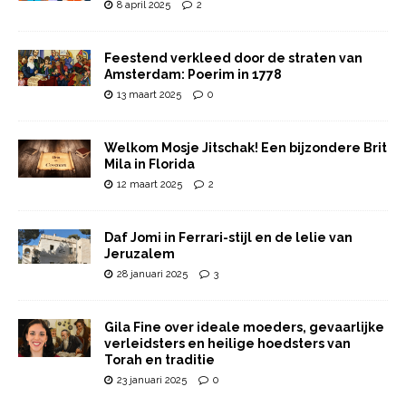
8 april 2025
2
Feestend verkleed door de straten van
Amsterdam: Poerim in 1778
13 maart 2025
0
Welkom Mosje Jitschak! Een bijzondere Brit
Mila in Florida
12 maart 2025
2
Daf Jomi in Ferrari-stijl en de lelie van
Jeruzalem
28 januari 2025
3
Gila Fine over ideale moeders, gevaarlijke
verleidsters en heilige hoedsters van
Torah en traditie
23 januari 2025
0