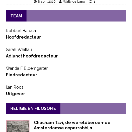
8 april 2026
Wally de Lang
1
TEAM
Robbert Baruch
Hoofdredacteur
Sarah Whitlau
Adjunct hoofdredacteur
Wanda F Bloemgarten
Eindredacteur
Ilan Roos
Uitgever
RELIGIE EN FILOSOFIE
Chacham Tsvi, de wereldberoemde
Amsterdamse opperrabbijn