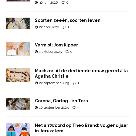
30 juni 2026
0
Soorten zeeën, soorten leven
22 april 2026
1
Vermist: Jom Kipoer
1 oktober 2025
0
Machzor uit de dertiende eeuw gered à la
Agatha Christie
22 september 2025
1
Corona, Oorlog… en Tora
10 september 2025
3
Het antwoord op Theo Brand: volgend jaar
in Jeruzalem