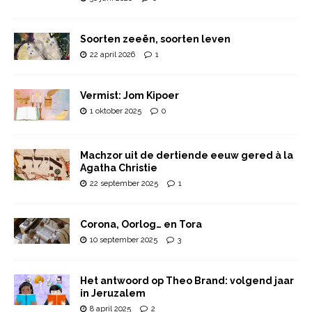
Soorten zeeën, soorten leven
22 april 2026
1
Vermist: Jom Kipoer
1 oktober 2025
0
Machzor uit de dertiende eeuw gered à la
Agatha Christie
22 september 2025
1
Corona, Oorlog… en Tora
10 september 2025
3
Het antwoord op Theo Brand: volgend jaar
in Jeruzalem
8 april 2025
2