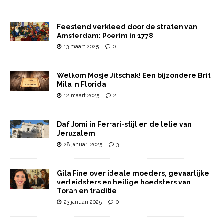
Feestend verkleed door de straten van
Amsterdam: Poerim in 1778
13 maart 2025
0
Welkom Mosje Jitschak! Een bijzondere Brit
Mila in Florida
12 maart 2025
2
Daf Jomi in Ferrari-stijl en de lelie van
Jeruzalem
28 januari 2025
3
Gila Fine over ideale moeders, gevaarlijke
verleidsters en heilige hoedsters van
Torah en traditie
23 januari 2025
0