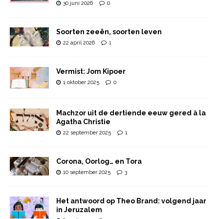
30 juni 2026
0
Soorten zeeën, soorten leven
22 april 2026
1
Vermist: Jom Kipoer
1 oktober 2025
0
Machzor uit de dertiende eeuw gered à la
Agatha Christie
22 september 2025
1
Corona, Oorlog… en Tora
10 september 2025
3
Het antwoord op Theo Brand: volgend jaar
in Jeruzalem