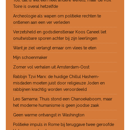
Toli, dat is wel een heel andere wereld, maar de Koil
Toire is overal hetzelfde
Archeologie als wapen om politieke rechten te
ontlenen aan een ver verleden
Verzetsheld en godsdienstleraar Koos Caneel liet
onuitwisbare sporen achter bij zijn leerlingen
Want je ziel verlangt ernaar om vlees te eten
Mijn schoenmaker
Zomer vol verhalen uit Amsterdam-Oost
Rabbijn Tzvi Marx: de huidige Chillul Hashem-
misdaden moeten juist door religieuze Joden en
rabbijnen krachtig worden veroordeeld
Leo Samama: Thuis stond een Chanoekaboom, maar
het moderne humanisme is geen joodse zaak
Geen warme ontvangst in Washington
Politieke impuls in Rome bij teruggave twee geroofde