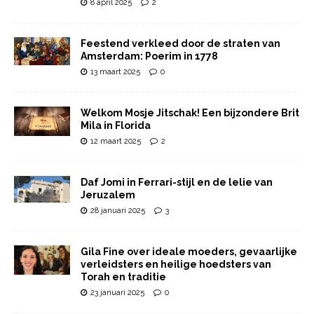
8 april 2025
2
Feestend verkleed door de straten van
Amsterdam: Poerim in 1778
13 maart 2025
0
Welkom Mosje Jitschak! Een bijzondere Brit
Mila in Florida
12 maart 2025
2
Daf Jomi in Ferrari-stijl en de lelie van
Jeruzalem
28 januari 2025
3
Gila Fine over ideale moeders, gevaarlijke
verleidsters en heilige hoedsters van
Torah en traditie
23 januari 2025
0