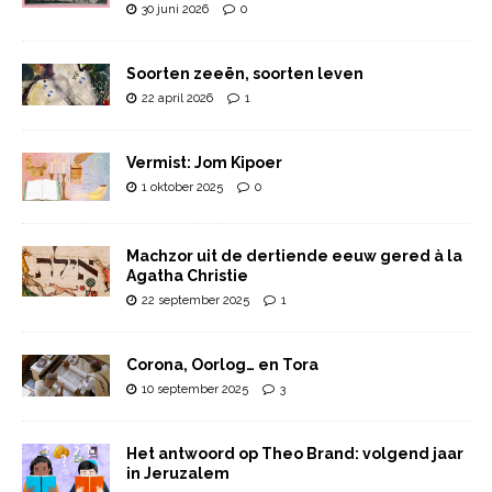
30 juni 2026
0
Soorten zeeën, soorten leven
22 april 2026
1
Vermist: Jom Kipoer
1 oktober 2025
0
Machzor uit de dertiende eeuw gered à la
Agatha Christie
22 september 2025
1
Corona, Oorlog… en Tora
10 september 2025
3
Het antwoord op Theo Brand: volgend jaar
in Jeruzalem