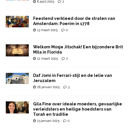
8 april 2025
2
Feestend verkleed door de straten van
Amsterdam: Poerim in 1778
13 maart 2025
0
Welkom Mosje Jitschak! Een bijzondere Brit
Mila in Florida
12 maart 2025
2
Daf Jomi in Ferrari-stijl en de lelie van
Jeruzalem
28 januari 2025
3
Gila Fine over ideale moeders, gevaarlijke
verleidsters en heilige hoedsters van
Torah en traditie
23 januari 2025
0