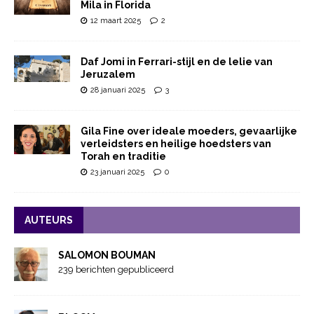
Mila in Florida
12 maart 2025
2
Daf Jomi in Ferrari-stijl en de lelie van
Jeruzalem
28 januari 2025
3
Gila Fine over ideale moeders, gevaarlijke
verleidsters en heilige hoedsters van
Torah en traditie
23 januari 2025
0
AUTEURS
SALOMON BOUMAN
239 berichten gepubliceerd