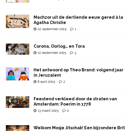
Machzor uit de dertiende eeuw gered à la
Agatha Christie
22 september 2025
1
Corona, Oorlog… en Tora
10 september 2025
3
Het antwoord op Theo Brand: volgend jaar
in Jeruzalem
8 april 2025
2
Feestend verkleed door de straten van
Amsterdam: Poerim in 1778
13 maart 2025
0
Welkom Mosje Jitschak! Een bijzondere Brit