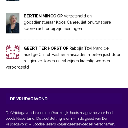
BERTIEN MINCO OP
Verzetsheld en
godsdienstleraar Koos Caneel liet onuitwisbare
sporen achter bij zijn leerlingen
GEERT TER HORST OP
Rabbijn Tzvi Marx: de
huidige Chillul Hashem-misdaden moeten juist door
religieuze Joden en rabbijnen krachtig worden
veroordeeld
DE VRIJDAGAVOND
De Vrijdagavond is een onafhankelijk Joods magazine voor heel
Joods Nederland. De doelstelling is om – in de geest van
De
Vrijdagavond
– Joodse lezers kosjer geestesvoedsel verschaffen,