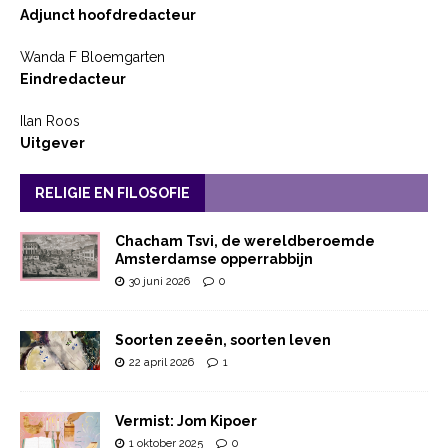
Adjunct hoofdredacteur
Wanda F Bloemgarten
Eindredacteur
Ilan Roos
Uitgever
RELIGIE EN FILOSOFIE
Chacham Tsvi, de wereldberoemde
Amsterdamse opperrabbijn
30 juni 2026
0
Soorten zeeën, soorten leven
22 april 2026
1
Vermist: Jom Kipoer
1 oktober 2025
0