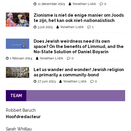
11 december 2025
Yonathan Listik
0
Zionisme is niet de enige manier om Joods
te zijn, het kan ook niet-nationalistisch
3 juli 2025
Yonathan Listik
1
Does Jewish weirdness need its own
space? On the benefits of Limmud, and the
No-State Solution of Daniel Boyarin
1 februari 2024
Yonathan Listik
0
Let us wander and wonder! Jewish religion
as primarily a community-bond
27 juni 2023
Yonathan Listik
0
TEAM
Robbert Baruch
Hoofdredacteur
Sarah Whitlau