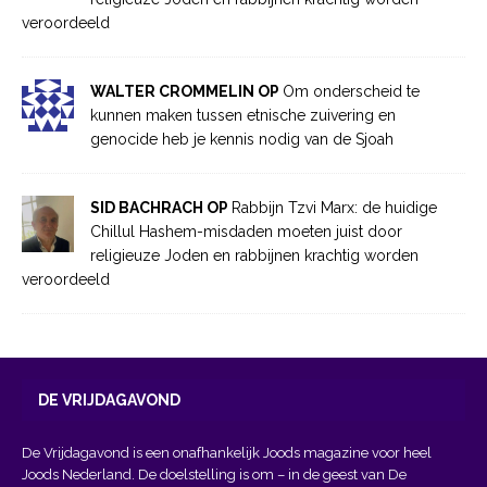
veroordeeld
WALTER CROMMELIN OP
Om onderscheid te
kunnen maken tussen etnische zuivering en
genocide heb je kennis nodig van de Sjoah
SID BACHRACH OP
Rabbijn Tzvi Marx: de huidige
Chillul Hashem-misdaden moeten juist door
religieuze Joden en rabbijnen krachtig worden
veroordeeld
DE VRIJDAGAVOND
De Vrijdagavond is een onafhankelijk Joods magazine voor heel
Joods Nederland. De doelstelling is om – in de geest van
De