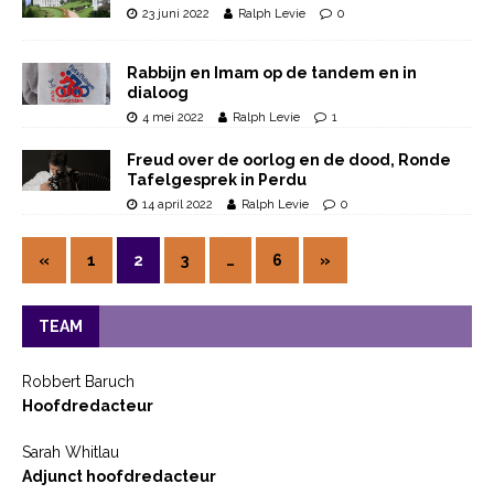
23 juni 2022
Ralph Levie
0
Rabbijn en Imam op de tandem en in
dialoog
4 mei 2022
Ralph Levie
1
Freud over de oorlog en de dood, Ronde
Tafelgesprek in Perdu
14 april 2022
Ralph Levie
0
«
1
2
3
…
6
»
TEAM
Robbert Baruch
Hoofdredacteur
Sarah Whitlau
Adjunct hoofdredacteur