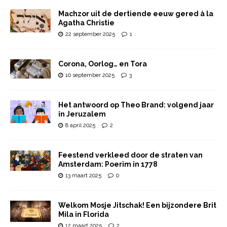
Machzor uit de dertiende eeuw gered à la
Agatha Christie
22 september 2025
1
Corona, Oorlog… en Tora
10 september 2025
3
Het antwoord op Theo Brand: volgend jaar
in Jeruzalem
8 april 2025
2
Feestend verkleed door de straten van
Amsterdam: Poerim in 1778
13 maart 2025
0
Welkom Mosje Jitschak! Een bijzondere Brit
Mila in Florida
12 maart 2025
2