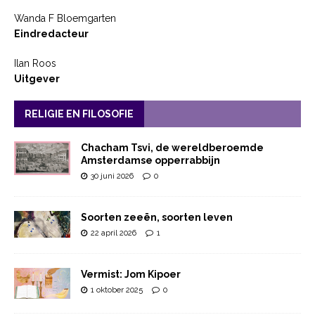
Wanda F Bloemgarten
Eindredacteur
Ilan Roos
Uitgever
RELIGIE EN FILOSOFIE
Chacham Tsvi, de wereldberoemde
Amsterdamse opperrabbijn
30 juni 2026
0
Soorten zeeën, soorten leven
22 april 2026
1
Vermist: Jom Kipoer
1 oktober 2025
0