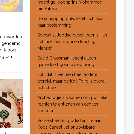
machtige kroonprins Mohammed
bin Salman
De schepping ontwikkelt zich naar
haar bestemming
Specialist Joodse geschiedenis Han
ten, worden
Lettinck, een mooi en krachtig
ot genoemd.
Mensch
m Kipoer
 dag van
...
David Grossman: kracht alleen
garandeert geen overwinning
Toli, dat is wel een heel andere
wereld, maar de Koil Toire is overal
hetzelfde
Archeologie als wapen om politieke
rechten te ontlenen aan een ver
verleden
Verzetsheld en godsdienstleraar
Koos Caneel liet onuitwisbare
sporen achter bij zijn leerlingen