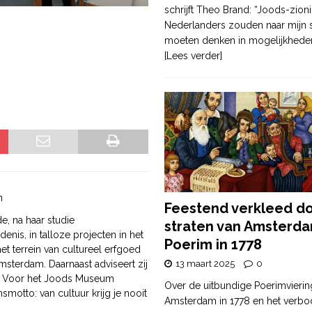
schrijft Theo Brand: “Joods-zioni
Nederlanders zouden naar mijn
moeten denken in mogelijkhede
[Lees verder]
n
Feestend verkleed d
de, na haar studie
straten van Amsterda
nis, in talloze projecten in het
Poerim in 1778
et terrein van cultureel erfgoed
terdam. Daarnaast adviseert zij
13 maart 2025
0
en. Voor het Joods Museum
Over de uitbundige Poerimvierin
motto: van cultuur krijg je nooit
Amsterdam in 1778 en het verbo