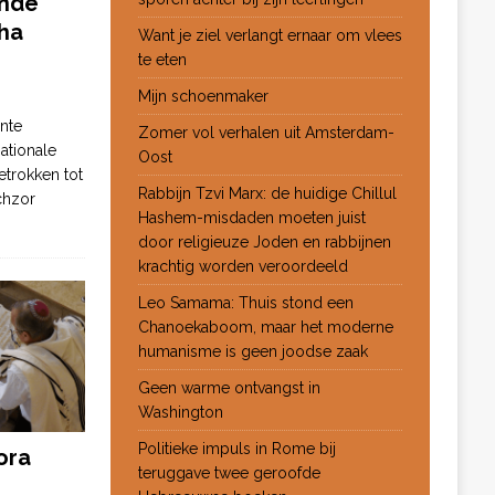
ende
ha
Want je ziel verlangt ernaar om vlees
te eten
Mijn schoenmaker
nte
Zomer vol verhalen uit Amsterdam-
ationale
Oost
etrokken tot
Rabbijn Tzvi Marx: de huidige Chillul
chzor
Hashem-misdaden moeten juist
door religieuze Joden en rabbijnen
krachtig worden veroordeeld
Leo Samama: Thuis stond een
Chanoekaboom, maar het moderne
humanisme is geen joodse zaak
Geen warme ontvangst in
Washington
Politieke impuls in Rome bij
ora
teruggave twee geroofde