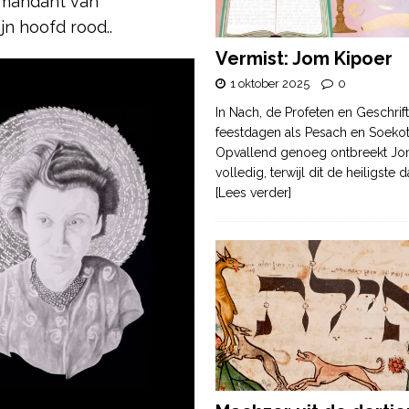
mmandant van
jn hoofd rood..
Vermist: Jom Kipoer
1 oktober 2025
0
In Nach, de Profeten en Geschrif
feestdagen als Pesach en Soek
Opvallend genoeg ontbreekt Jo
volledig, terwijl dit de heiligste
[Lees verder]