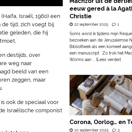
Machzor uit de derti
eeuw gered à la Agat
Christie
(Haifa, Israël, 1960) een
de tijd, zich voegt bij
22 september 2025
1
ie geleden, die hij
Soms word ik tijdens mijn freque
ntmoet.
bezoeken aan de Jeruzalemse N
Bibliotheek als een komeet aang
een manuscript. Zo trok het Ma
n destijds, over
Worms aan
... [Lees verder]
are weg naar
aagd beeld van een
oren zeggen, maar
u.
is ook de speciaal voor
de Israëlische componist
Corona, Oorlog… en T
10 september 2025
3