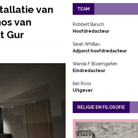
allatie van
TEAM
os van
Robbert Baruch
Hoofdredacteur
t Gur
Sarah Whitlau
Adjunct hoofdredacteur
Wanda F Bloemgarten
Eindredacteur
Ilan Roos
Uitgever
RELIGIE EN FILOSOFIE