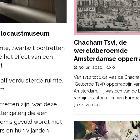
Holocaustmuseum
Chacham Tsvi, de
mte, zwartwit portretten
wereldberoemde
e het effect van een
Amsterdamse opperra
t.
30 juni 2026
0
Van 1710 tot 1714 was de Chacha
alf verduisterde ruimte.
‘Geleerde Tsvi’) opperrabbijn va
um.
Amsterdam. Hij was een van de b
rabbijnse autoriteiten van Europa
retten zijn, wat deze
[Lees verder]
tengalerij die een
 gemis gevuld wordt met
rs en hun vijanden.