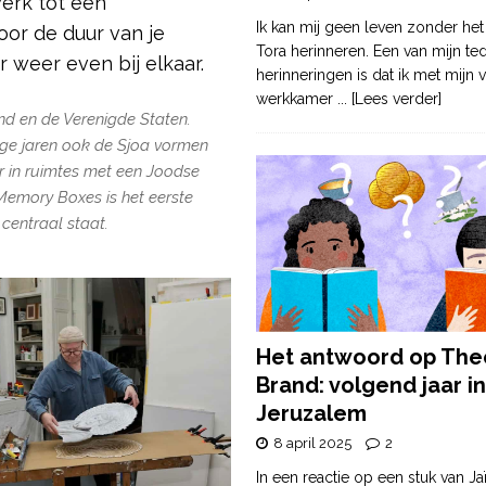
erk tot een
Ik kan mij geen leven zonder het
oor de duur van je
Tora herinneren. Een van mijn te
r weer even bij elkaar.
herinneringen is dat ik met mijn v
werkkamer
... [Lees verder]
nd en de Verenigde Staten.
nige jaren ook de Sjoa vormen
ur in ruimtes met een Joodse
Memory Boxes
is het eerste
centraal staat.
Het antwoord op The
Brand: volgend jaar in
Jeruzalem
8 april 2025
2
In een reactie op een stuk van Ja