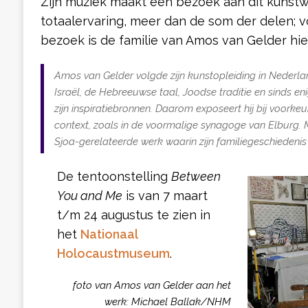
Zijn muziek maakt een bezoek aan dit kunstw
totaalervaring, meer dan de som der delen; v
bezoek is de familie van Amos van Gelder hie
Amos van Gelder volgde zijn kunstopleiding in Nederla
Israël, de Hebreeuwse taal, Joodse traditie en sinds e
zijn inspiratiebronnen. Daarom exposeert hij bij voorke
context, zoals in de voormalige synagoge van Elburg.
Sjoa-gerelateerde werk waarin zijn familiegeschiedenis 
De tentoonstelling
Between
You and Me
is van 7 maart
t/m 24 augustus te zien in
het
Nationaal
Holocaustmuseum
.
foto van Amos van Gelder aan het
werk: Michael Ballak/NHM