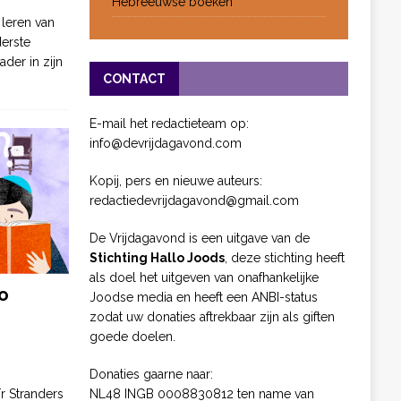
Hebreeuwse boeken
 leren van
derste
ader in zijn
CONTACT
E-mail het redactieteam op:
info@devrijdagavond.com
Kopij, pers en nieuwe auteurs:
redactiedevrijdagavond@gmail.com
De Vrijdagavond is een uitgave van de
Stichting Hallo Joods
, deze stichting heeft
als doel het uitgeven van onafhankelijke
o
Joodse media en heeft een ANBI-status
zodat uw donaties aftrekbaar zijn als giften
goede doelen.
Donaties gaarne naar:
NL48 INGB 0008830812 ten name van
ïr Stranders