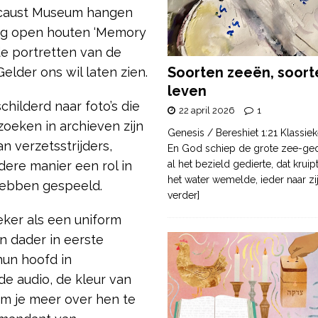
locaust Museum hangen
tig open houten ‘Memory
de portretten van de
Soorten zeeën, soort
elder ons wil laten zien.
leven
hilderd naar foto’s die
22 april 2026
1
 zoeken in archieven zijn
Genesis / Bereshiet 1:21 Klassiek
n verzetsstrijders,
En God schiep de grote zee-ge
ere manier een rol in
al het bezield gedierte, dat krui
het water wemelde, ieder naar zi
 hebben gespeeld.
verder]
eker als een uniform
en dader in eerste
hun hoofd in
e audio, de kleur van
om je meer over hen te