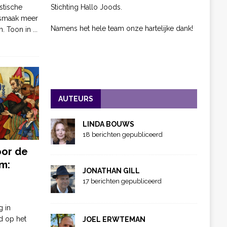
Stichting Hallo Joods.
stische
 smaak meer
Namens het hele team onze hartelijke dank!
n. Toon in
...
AUTEURS
LINDA BOUWS
18 berichten gepubliceerd
oor de
m:
JONATHAN GILL
17 berichten gepubliceerd
g in
d op het
JOEL ERWTEMAN