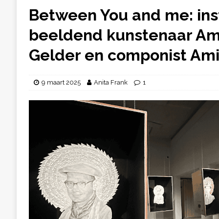
Between You and me: inst
beeldend kunstenaar Am
Gelder en componist Ami
9 maart 2025
Anita Frank
1