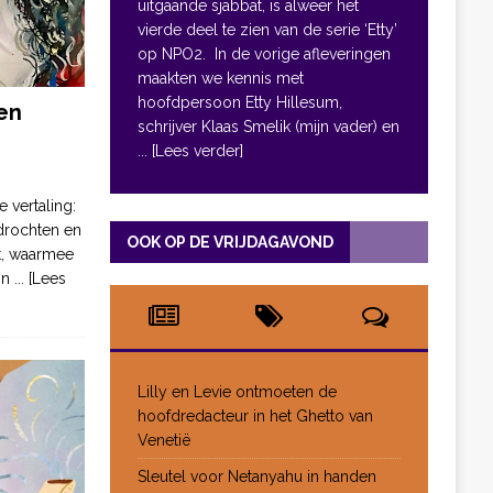
uitgaande sjabbat, is alweer het
vierde deel te zien van de serie ‘Etty’
op NPO2. In de vorige afleveringen
maakten we kennis met
hoofdpersoon Etty Hillesum,
en
schrijver Klaas Smelik (mijn vader) en
... [Lees verder]
e vertaling:
drochten en
OOK OP DE VRIJDAGAVOND
pt, waarmee
jn
... [Lees
Lilly en Levie ontmoeten de
hoofdredacteur in het Ghetto van
Venetië
Sleutel voor Netanyahu in handen