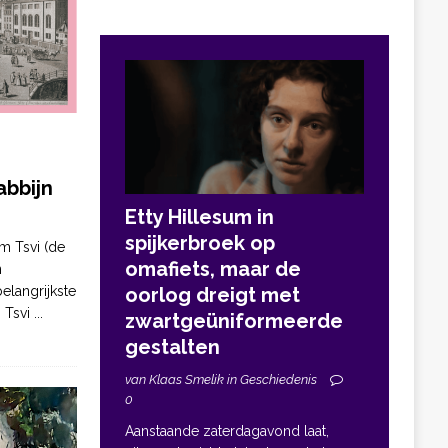
bbijn
Etty Hillesum in
spijkerbroek op
m Tsvi (de
omafiets, maar de
n
elangrijkste
oorlog dreigt met
. Tsvi
...
zwartgeüniformeerde
gestalten
van Klaas Smelik in Geschiedenis
0
Aanstaande zaterdagavond laat,