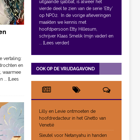
uitgaande sjabbat, is alweer het
vierde deel te zien van de serie ‘Etty’
op NPO2. In de vorige afleveringen
maakten we kennis met
hoofdpersoon Etty Hillesum,
en
schrijver Klaas Smelik (mijn vader) en
... [Lees verder]
e vertaling:
drochten en
OOK OP DE VRIJDAGAVOND
pt, waarmee
jn
... [Lees
Lilly en Levie ontmoeten de
hoofdredacteur in het Ghetto van
Venetië
Sleutel voor Netanyahu in handen