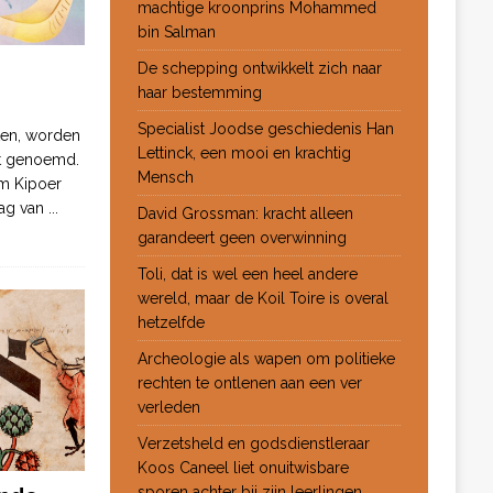
machtige kroonprins Mohammed
bin Salman
De schepping ontwikkelt zich naar
haar bestemming
Specialist Joodse geschiedenis Han
ten, worden
Lettinck, een mooi en krachtig
ot genoemd.
Mensch
m Kipoer
 dag van
...
David Grossman: kracht alleen
garandeert geen overwinning
Toli, dat is wel een heel andere
wereld, maar de Koil Toire is overal
hetzelfde
Archeologie als wapen om politieke
rechten te ontlenen aan een ver
verleden
Verzetsheld en godsdienstleraar
Koos Caneel liet onuitwisbare
sporen achter bij zijn leerlingen