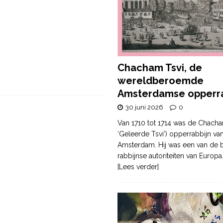
Chacham Tsvi, de
wereldberoemde
Amsterdamse opperra
30 juni 2026
0
Van 1710 tot 1714 was de Chacha
‘Geleerde Tsvi’) opperrabbijn va
Amsterdam. Hij was een van de b
rabbijnse autoriteiten van Europa
[Lees verder]