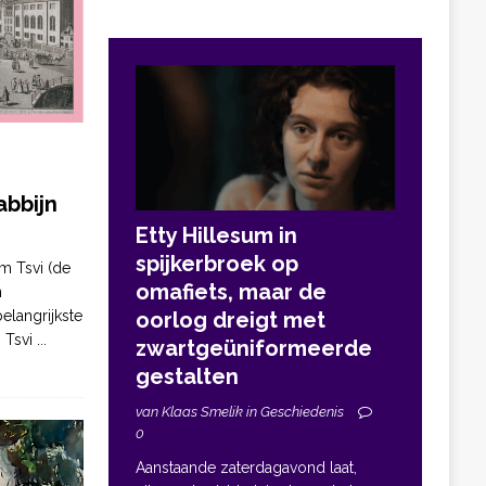
bbijn
Etty Hillesum in
spijkerbroek op
m Tsvi (de
omafiets, maar de
n
elangrijkste
oorlog dreigt met
. Tsvi
...
zwartgeüniformeerde
gestalten
van Klaas Smelik in Geschiedenis
0
Aanstaande zaterdagavond laat,