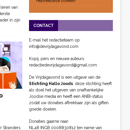
Hebreeuwse boeken
 leren van
derste
ader in zijn
CONTACT
E-mail het redactieteam op:
info@devrijdagavond.com
Kopij, pers en nieuwe auteurs:
redactiedevrijdagavond@gmail.com
De Vrijdagavond is een uitgave van de
Stichting Hallo Joods
, deze stichting heeft
als doel het uitgeven van onafhankelijke
o
Joodse media en heeft een ANBI-status
zodat uw donaties aftrekbaar zijn als giften
goede doelen.
Donaties gaarne naar:
NL48 INGB 0008830812 ten name van
ïr Stranders