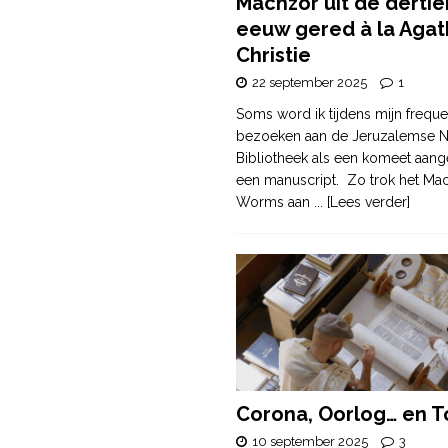
Machzor uit de derti
eeuw gered à la Agat
Christie
22 september 2025
1
Soms word ik tijdens mijn freque
bezoeken aan de Jeruzalemse N
Bibliotheek als een komeet aang
een manuscript. Zo trok het Ma
Worms aan
... [Lees verder]
Corona, Oorlog… en T
10 september 2025
3