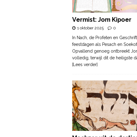
Vermist: Jom Kipoer
1 oktober 2025
0
In Nach, de Profeten en Geschrif
feestdagen als Pesach en Soek
Opvallend genoeg ontbreekt Jo
volledig, terwijl dit de heiligste
[Lees verder]