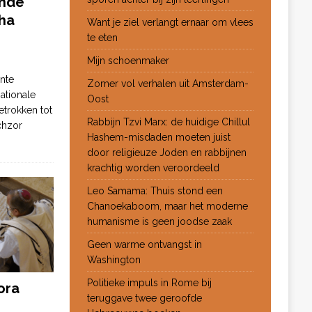
ende
ha
Want je ziel verlangt ernaar om vlees
te eten
Mijn schoenmaker
nte
Zomer vol verhalen uit Amsterdam-
ationale
Oost
etrokken tot
Rabbijn Tzvi Marx: de huidige Chillul
chzor
Hashem-misdaden moeten juist
door religieuze Joden en rabbijnen
krachtig worden veroordeeld
Leo Samama: Thuis stond een
Chanoekaboom, maar het moderne
humanisme is geen joodse zaak
Geen warme ontvangst in
Washington
Politieke impuls in Rome bij
ora
teruggave twee geroofde