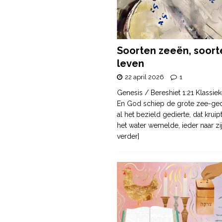
Soorten zeeën, soort
leven
22 april 2026
1
Genesis / Bereshiet 1:21 Klassiek
En God schiep de grote zee-ge
al het bezield gedierte, dat krui
het water wemelde, ieder naar zi
verder]