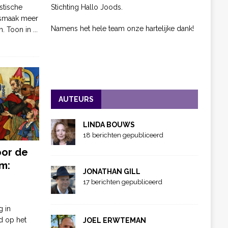
Stichting Hallo Joods.
stische
 smaak meer
Namens het hele team onze hartelijke dank!
n. Toon in
...
AUTEURS
LINDA BOUWS
18 berichten gepubliceerd
oor de
m:
JONATHAN GILL
17 berichten gepubliceerd
g in
d op het
JOEL ERWTEMAN