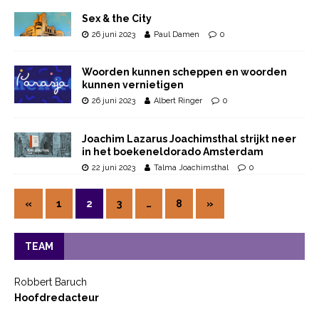
Sex & the City
26 juni 2023
Paul Damen
0
Woorden kunnen scheppen en woorden
kunnen vernietigen
26 juni 2023
Albert Ringer
0
Joachim Lazarus Joachimsthal strijkt neer
in het boekeneldorado Amsterdam
22 juni 2023
Talma Joachimsthal
0
«
1
2
3
…
8
»
TEAM
Robbert Baruch
Hoofdredacteur