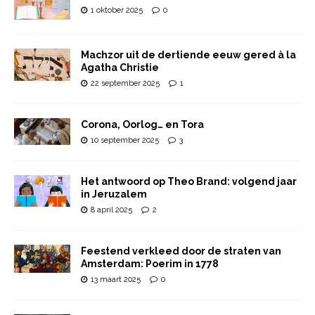
1 oktober 2025
0
Machzor uit de dertiende eeuw gered à la
Agatha Christie
22 september 2025
1
Corona, Oorlog… en Tora
10 september 2025
3
Het antwoord op Theo Brand: volgend jaar
in Jeruzalem
8 april 2025
2
Feestend verkleed door de straten van
Amsterdam: Poerim in 1778
13 maart 2025
0