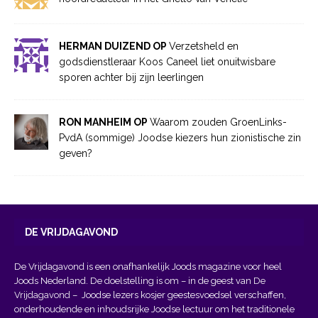
HERMAN DUIZEND OP
Verzetsheld en
godsdienstleraar Koos Caneel liet onuitwisbare
sporen achter bij zijn leerlingen
RON MANHEIM OP
Waarom zouden GroenLinks-
PvdA (sommige) Joodse kiezers hun zionistische zin
geven?
DE VRIJDAGAVOND
De Vrijdagavond is een onafhankelijk Joods magazine voor heel
Joods Nederland. De doelstelling is om – in de geest van
De
Vrijdagavond
– Joodse lezers kosjer geestesvoedsel verschaffen,
onderhoudende en inhoudsrijke Joodse lectuur om het traditionele