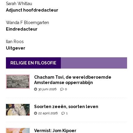
Sarah Whitlau
Adjunct hoofdredacteur
Wanda F Bloemgarten
Eindredacteur
Ilan Roos
Uitgever
RELIGIE EN FILOSOFIE
Chacham Tsvi, de wereldberoemde
Amsterdamse opperrabbijn
30 juni 2026
0
Soorten zeeën, soorten leven
22 april 2026
1
Vermist: Jom Kipoer