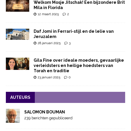
Welkom Mosje Jitschak! Een bijzondere Brit
Mila in Florida
12 maart 2025
2
Daf Jomi in Ferrari-stijl en de lelie van
Jeruzalem
28 januari 2025
3
Gila Fine over ideale moeders, gevaarlijke
verleidsters en heilige hoedsters van
Torah en traditie
23 januari 2025
0
AUTEURS
SALOMON BOUMAN
239 berichten gepubliceerd