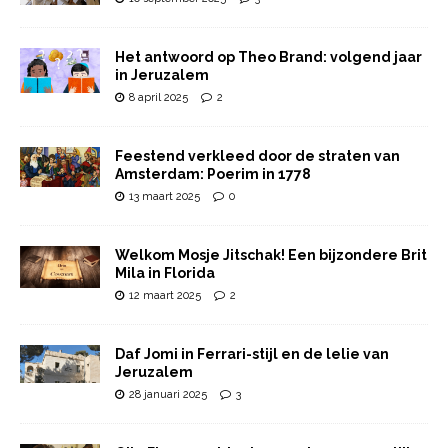
Het antwoord op Theo Brand: volgend jaar
in Jeruzalem
8 april 2025
2
Feestend verkleed door de straten van
Amsterdam: Poerim in 1778
13 maart 2025
0
Welkom Mosje Jitschak! Een bijzondere Brit
Mila in Florida
12 maart 2025
2
Daf Jomi in Ferrari-stijl en de lelie van
Jeruzalem
28 januari 2025
3