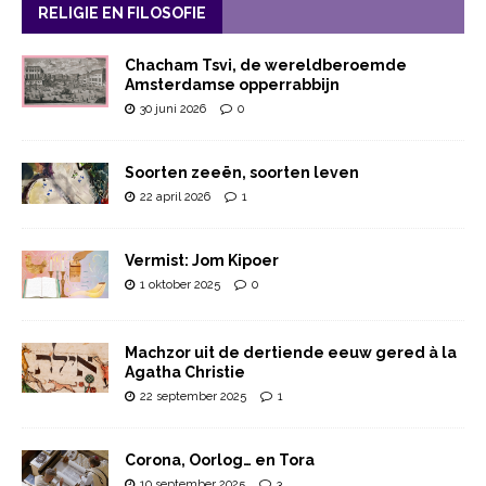
RELIGIE EN FILOSOFIE
Chacham Tsvi, de wereldberoemde
Amsterdamse opperrabbijn
30 juni 2026
0
Soorten zeeën, soorten leven
22 april 2026
1
Vermist: Jom Kipoer
1 oktober 2025
0
Machzor uit de dertiende eeuw gered à la
Agatha Christie
22 september 2025
1
Corona, Oorlog… en Tora
10 september 2025
3