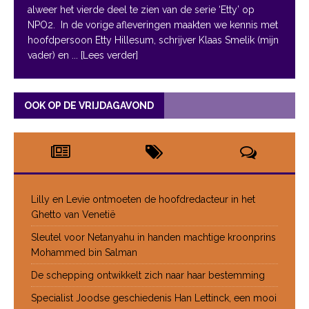
alweer het vierde deel te zien van de serie ‘Etty’ op
NPO2. In de vorige afleveringen maakten we kennis met
hoofdpersoon Etty Hillesum, schrijver Klaas Smelik (mijn
vader) en
... [Lees verder]
OOK OP DE VRIJDAGAVOND
Lilly en Levie ontmoeten de hoofdredacteur in het
Ghetto van Venetië
Sleutel voor Netanyahu in handen machtige kroonprins
Mohammed bin Salman
De schepping ontwikkelt zich naar haar bestemming
Specialist Joodse geschiedenis Han Lettinck, een mooi