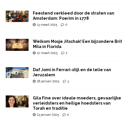
Feestend verkleed door de straten van
Amsterdam: Poerim in 1778
13 maart 2025
0
Welkom Mosje Jitschak! Een bijzondere Brit
Mila in Florida
12 maart 2025
2
Daf Jomi in Ferrari-stijl en de lelie van
Jeruzalem
28 januari 2025
3
Gila Fine over ideale moeders, gevaarlijke
verleidsters en heilige hoedsters van
Torah en traditie
23 januari 2025
0