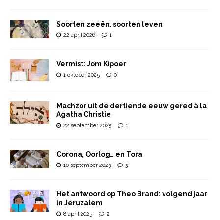
Soorten zeeën, soorten leven
22 april 2026
1
Vermist: Jom Kipoer
1 oktober 2025
0
Machzor uit de dertiende eeuw gered à la
Agatha Christie
22 september 2025
1
Corona, Oorlog… en Tora
10 september 2025
3
Het antwoord op Theo Brand: volgend jaar
in Jeruzalem
8 april 2025
2