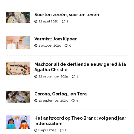
Soorten zeeën, soorten leven
22 april 2026
1
Vermist: Jom Kipoer
1 oktober 2025
0
Machzor uit de dertiende eeuw gered à la
Agatha Christie
22 september 2025
1
Corona, Oorlog… en Tora
10 september 2025
3
Het antwoord op Theo Brand: volgend jaar
in Jeruzalem
8 april 2025
2