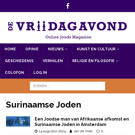
HOME
OPINIE
NIEUWS
KUNST EN CULTUUR
GESCHIEDENIS
VERHALEN
RELIGIE EN FILOSOFIE
COLOFON
LOG IN
Surinaamse Joden
Een Joodse man van Afrikaanse afkomst en
Surinaamse Joden in Amsterdam
14 augustus 2024
Jan de Vries
0