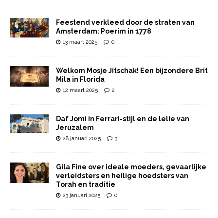
Feestend verkleed door de straten van
Amsterdam: Poerim in 1778
13 maart 2025
0
Welkom Mosje Jitschak! Een bijzondere Brit
Mila in Florida
12 maart 2025
2
Daf Jomi in Ferrari-stijl en de lelie van
Jeruzalem
28 januari 2025
3
Gila Fine over ideale moeders, gevaarlijke
verleidsters en heilige hoedsters van
Torah en traditie
23 januari 2025
0