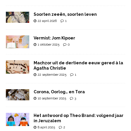
Soorten zeeën, soorten leven
22 april 2026
1
Vermist: Jom Kipoer
1 oktober 2025
0
Machzor uit de dertiende eeuw gered à la
Agatha Christie
22 september 2025
1
Corona, Oorlog… en Tora
10 september 2025
3
Het antwoord op Theo Brand: volgend jaar
in Jeruzalem
8 april 2025
2