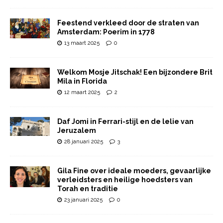
Feestend verkleed door de straten van
Amsterdam: Poerim in 1778
13 maart 2025
0
Welkom Mosje Jitschak! Een bijzondere Brit
Mila in Florida
12 maart 2025
2
Daf Jomi in Ferrari-stijl en de lelie van
Jeruzalem
28 januari 2025
3
Gila Fine over ideale moeders, gevaarlijke
verleidsters en heilige hoedsters van
Torah en traditie
23 januari 2025
0