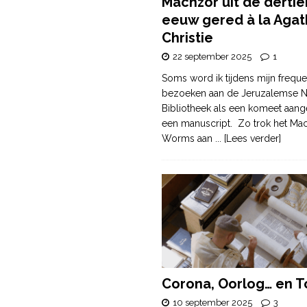
Machzor uit de derti
eeuw gered à la Agat
Christie
22 september 2025
1
Soms word ik tijdens mijn freque
bezoeken aan de Jeruzalemse N
Bibliotheek als een komeet aang
een manuscript. Zo trok het Ma
Worms aan
... [Lees verder]
Corona, Oorlog… en T
10 september 2025
3