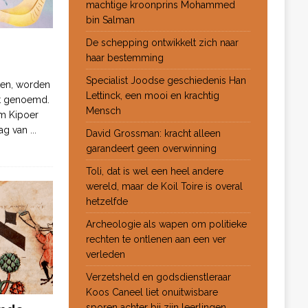
machtige kroonprins Mohammed
bin Salman
De schepping ontwikkelt zich naar
haar bestemming
Specialist Joodse geschiedenis Han
ten, worden
Lettinck, een mooi en krachtig
ot genoemd.
Mensch
m Kipoer
 dag van
...
David Grossman: kracht alleen
garandeert geen overwinning
Toli, dat is wel een heel andere
wereld, maar de Koil Toire is overal
hetzelfde
Archeologie als wapen om politieke
rechten te ontlenen aan een ver
verleden
Verzetsheld en godsdienstleraar
Koos Caneel liet onuitwisbare
sporen achter bij zijn leerlingen