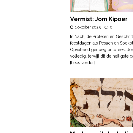
Vermist: Jom Kipoer
1 oktober 2025
0
In Nach, de Profeten en Geschrif
feestdagen als Pesach en Soek
Opvallend genoeg ontbreekt Jo
volledig, terwijl dit de heiligste
[Lees verder]