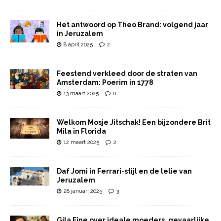
Het antwoord op Theo Brand: volgend jaar
in Jeruzalem
8 april 2025
2
Feestend verkleed door de straten van
Amsterdam: Poerim in 1778
13 maart 2025
0
Welkom Mosje Jitschak! Een bijzondere Brit
Mila in Florida
12 maart 2025
2
Daf Jomi in Ferrari-stijl en de lelie van
Jeruzalem
28 januari 2025
3
Gila Fine over ideale moeders, gevaarlijke