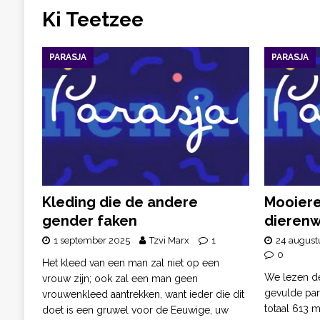
Ki Teetzee
PARASJA
PARASJA
Kleding die de andere
Mooier
gender faken
dierenw
1 september 2025
Tzvi Marx
1
24 august
0
Het kleed van een man zal niet op een
We lezen de
vrouw zijn; ook zal een man geen
gevulde pars
vrouwenkleed aantrekken, want ieder die dit
totaal 613 m
doet is een gruwel voor de Eeuwige, uw