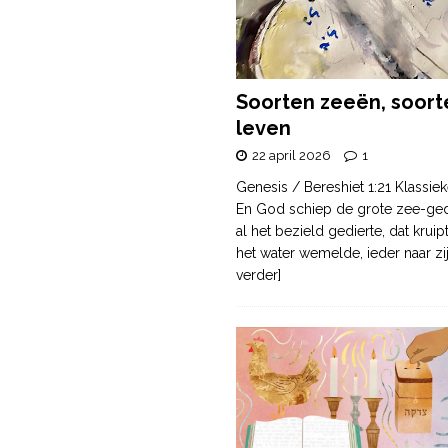
Soorten zeeën, soort
leven
22 april 2026
1
Genesis / Bereshiet 1:21 Klassiek
En God schiep de grote zee-ge
al het bezield gedierte, dat krui
het water wemelde, ieder naar zi
verder]