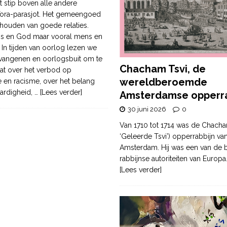
 stip boven alle andere
Tora-parasjot. Het gemeengoed
rhouden van goede relaties.
s en God maar vooral mens en
n tijden van oorlog lezen we
vangenen en oorlogsbuit om te
Chacham Tsvi, de
aat over het verbod op
wereldberoemde
e en racisme, over het belang
aardigheid,
… [Lees verder]
Amsterdamse opperra
30 juni 2026
0
Van 1710 tot 1714 was de Chacha
‘Geleerde Tsvi’) opperrabbijn va
Amsterdam. Hij was een van de b
rabbijnse autoriteiten van Europa
[Lees verder]