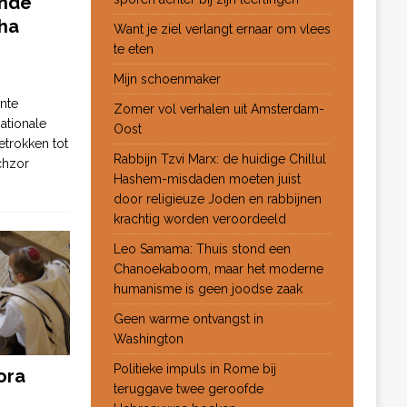
ende
ha
Want je ziel verlangt ernaar om vlees
te eten
Mijn schoenmaker
nte
Zomer vol verhalen uit Amsterdam-
ationale
Oost
etrokken tot
Rabbijn Tzvi Marx: de huidige Chillul
chzor
Hashem-misdaden moeten juist
door religieuze Joden en rabbijnen
krachtig worden veroordeeld
Leo Samama: Thuis stond een
Chanoekaboom, maar het moderne
humanisme is geen joodse zaak
Geen warme ontvangst in
Washington
Politieke impuls in Rome bij
ora
teruggave twee geroofde