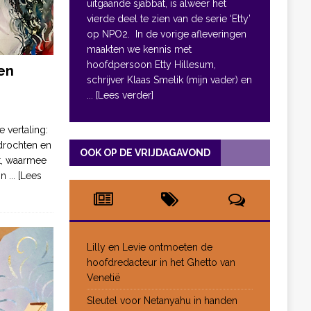
uitgaande sjabbat, is alweer het
vierde deel te zien van de serie ‘Etty’
op NPO2. In de vorige afleveringen
maakten we kennis met
hoofdpersoon Etty Hillesum,
en
schrijver Klaas Smelik (mijn vader) en
... [Lees verder]
e vertaling:
drochten en
OOK OP DE VRIJDAGAVOND
pt, waarmee
jn
... [Lees
Lilly en Levie ontmoeten de
hoofdredacteur in het Ghetto van
Venetië
Sleutel voor Netanyahu in handen