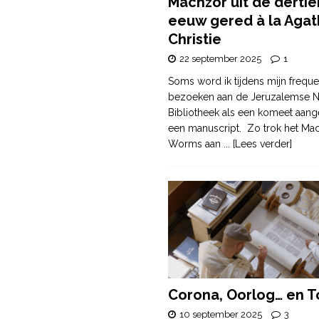
Machzor uit de derti
eeuw gered à la Agat
Christie
22 september 2025
1
Soms word ik tijdens mijn freque
bezoeken aan de Jeruzalemse N
Bibliotheek als een komeet aang
een manuscript. Zo trok het Ma
Worms aan
... [Lees verder]
Corona, Oorlog… en T
10 september 2025
3