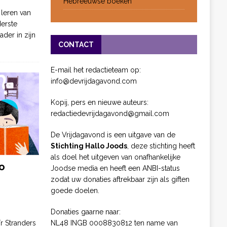
Hebreeuwse boeken
 leren van
derste
ader in zijn
CONTACT
E-mail het redactieteam op:
info@devrijdagavond.com
Kopij, pers en nieuwe auteurs:
redactiedevrijdagavond@gmail.com
De Vrijdagavond is een uitgave van de
Stichting Hallo Joods
, deze stichting heeft
als doel het uitgeven van onafhankelijke
o
Joodse media en heeft een ANBI-status
zodat uw donaties aftrekbaar zijn als giften
goede doelen.
Donaties gaarne naar:
NL48 INGB 0008830812 ten name van
ïr Stranders