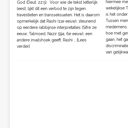
hiermee met
God (Deut. 22:5). Voor wie de tekst letterlijk
wekelijkse 
leest, lijkt dit een verbod te zijn tegen
is het onde
travestieten en transseksuelen. Het is daarom
Tussen men
opmerkelijk dat Rashi (11e eeuw), steunend
medemens. I
op eerdere rabbijnse interpretaties (Sifre 2e
hoe met ge
eeuw; Talmoed, Nazir 59a, 6e eeuw), een
gaan, het g
andere invalshoek geeft. Rashi
… [Lees
discriminati
verder]
van gelijkw