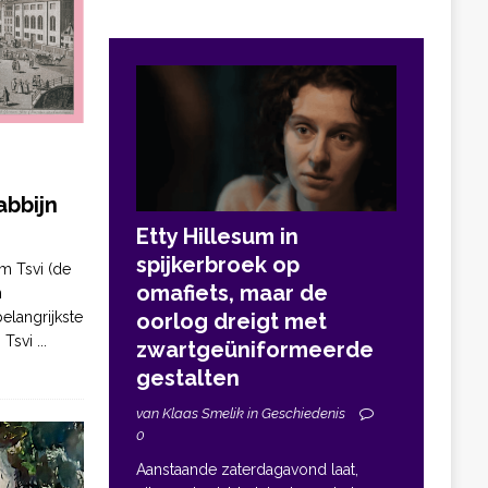
bbijn
Etty Hillesum in
spijkerbroek op
m Tsvi (de
omafiets, maar de
n
elangrijkste
oorlog dreigt met
. Tsvi
...
zwartgeüniformeerde
gestalten
van Klaas Smelik in Geschiedenis
0
Aanstaande zaterdagavond laat,