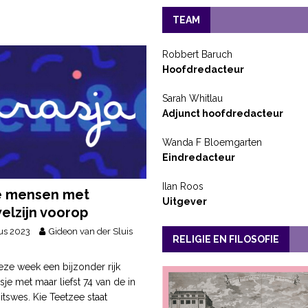
TEAM
Robbert Baruch
Hoofdredacteur
Sarah Whitlau
Adjunct hoofdredacteur
Wanda F Bloemgarten
Eindredacteur
Ilan Roos
e mensen met
Uitgever
elzijn voorop
us 2023
Gideon van der Sluis
RELIGIE EN FILOSOFIE
ze week een bijzonder rijk
je met maar liefst 74 van de in
itswes. Kie Teetzee staat