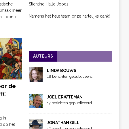
Stichting Hallo Joods.
stische
 smaak meer
Namens het hele team onze hartelijke dank!
n. Toon in
...
AUTEURS
LINDA BOUWS
18 berichten gepubliceerd
oor de
m:
JOEL ERWTEMAN
17 berichten gepubliceerd
g in
JONATHAN GILL
d op het
17 berichten gepubliceerd