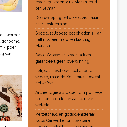
machtige kroonprins Mohammed
bin Salman
De schepping ontwikkelt zich naar
haar bestemming
Specialist Joodse geschiedenis Han
ten, worden
Lettinck, een mooi en krachtig
ot genoemd.
Mensch
m Kipoer
 dag van
...
David Grossman: kracht alleen
garandeert geen overwinning
Toli, dat is wel een heel andere
wereld, maar de Koil Toire is overal
hetzelfde
Archeologie als wapen om politieke
rechten te ontlenen aan een ver
verleden
Verzetsheld en godsdienstleraar
Koos Caneel liet onuitwisbare
sporen achter bij zijn leerlingen