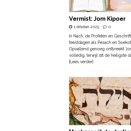
Vermist: Jom Kipoer
1 oktober 2025
0
In Nach, de Profeten en Geschrif
feestdagen als Pesach en Soek
Opvallend genoeg ontbreekt Jo
volledig, terwijl dit de heiligste
[Lees verder]