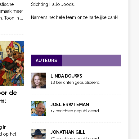
Stichting Hallo Joods.
stische
 smaak meer
Namens het hele team onze hartelijke dank!
n. Toon in
...
AUTEURS
LINDA BOUWS
18 berichten gepubliceerd
oor de
m:
JOEL ERWTEMAN
17 berichten gepubliceerd
g in
JONATHAN GILL
d op het
17 berichten gepubliceerd