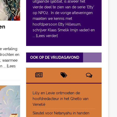
uitgaande sjabbat, is alweer het
vierde deel te zien van de serie ‘Etty’
op NPO2. In de vorige afleveringen
maakten we kennis met
hoofdpersoon Etty Hillesum,
en
schrijver Klaas Smelik (mijn vader) en
... [Lees verder]
e vertaling:
drochten en
OOK OP DE VRIJDAGAVOND
pt, waarmee
jn
... [Lees
Lilly en Levie ontmoeten de
hoofdredacteur in het Ghetto van
Venetië
Sleutel voor Netanyahu in handen