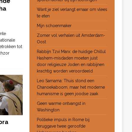
ende
ha
Want je ziel verlangt ernaar om vlees
te eten
Mijn schoenmaker
nte
Zomer vol verhalen uit Amsterdam-
ationale
Oost
etrokken tot
Rabbijn Tzvi Marx: de huidige Chillul
chzor
Hashem-misdaden moeten juist
door religieuze Joden en rabbijnen
krachtig worden veroordeeld
Leo Samama: Thuis stond een
Chanoekaboom, maar het moderne
humanisme is geen joodse zaak
Geen warme ontvangst in
Washington
Politieke impuls in Rome bij
ora
teruggave twee geroofde