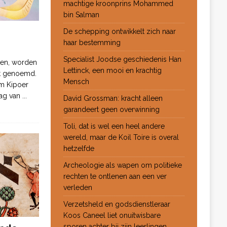
machtige kroonprins Mohammed
bin Salman
De schepping ontwikkelt zich naar
haar bestemming
Specialist Joodse geschiedenis Han
ten, worden
Lettinck, een mooi en krachtig
ot genoemd.
Mensch
m Kipoer
 dag van
...
David Grossman: kracht alleen
garandeert geen overwinning
Toli, dat is wel een heel andere
wereld, maar de Koil Toire is overal
hetzelfde
Archeologie als wapen om politieke
rechten te ontlenen aan een ver
verleden
Verzetsheld en godsdienstleraar
Koos Caneel liet onuitwisbare
sporen achter bij zijn leerlingen