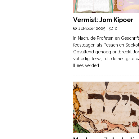
Vermist: Jom Kipoer
1 oktober 2025
0
In Nach, de Profeten en Geschrif
feestdagen als Pesach en Soek
Opvallend genoeg ontbreekt Jo
volledig, terwijl dit de heiligste
[Lees verder]