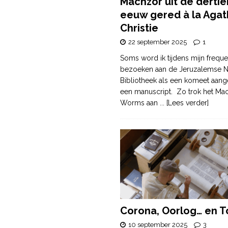
Machzor uit de derti
eeuw gered à la Agat
Christie
22 september 2025
1
Soms word ik tijdens mijn freque
bezoeken aan de Jeruzalemse N
Bibliotheek als een komeet aang
een manuscript. Zo trok het Ma
Worms aan
... [Lees verder]
Corona, Oorlog… en T
10 september 2025
3