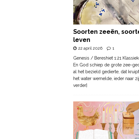
Soorten zeeën, soort
leven
22 april 2026
1
Genesis / Bereshiet 1:21 Klassiek
En God schiep de grote zee-ge
al het bezield gedierte, dat krui
het water wemelde, ieder naar zi
verder]