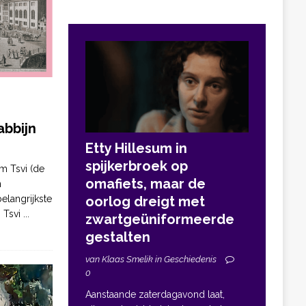
bbijn
Etty Hillesum in
spijkerbroek op
m Tsvi (de
omafiets, maar de
n
elangrijkste
oorlog dreigt met
. Tsvi
...
zwartgeüniformeerde
gestalten
van Klaas Smelik in Geschiedenis
0
Aanstaande zaterdagavond laat,