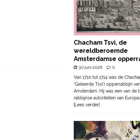
Chacham Tsvi, de
wereldberoemde
Amsterdamse opperra
30 juni 2026
0
Van 1710 tot 1714 was de Chacha
‘Geleerde Tsvi’) opperrabbijn va
Amsterdam. Hij was een van de b
rabbijnse autoriteiten van Europa
[Lees verder]