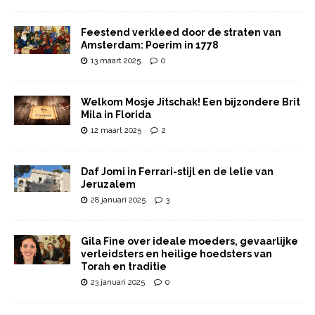
Feestend verkleed door de straten van
Amsterdam: Poerim in 1778
13 maart 2025
0
Welkom Mosje Jitschak! Een bijzondere Brit
Mila in Florida
12 maart 2025
2
Daf Jomi in Ferrari-stijl en de lelie van
Jeruzalem
28 januari 2025
3
Gila Fine over ideale moeders, gevaarlijke
verleidsters en heilige hoedsters van
Torah en traditie
23 januari 2025
0