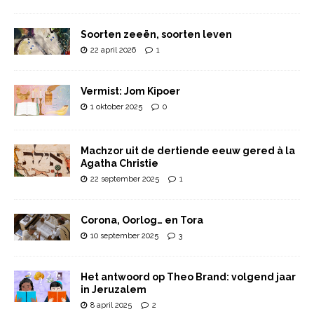
Soorten zeeën, soorten leven
22 april 2026
1
Vermist: Jom Kipoer
1 oktober 2025
0
Machzor uit de dertiende eeuw gered à la
Agatha Christie
22 september 2025
1
Corona, Oorlog… en Tora
10 september 2025
3
Het antwoord op Theo Brand: volgend jaar
in Jeruzalem
8 april 2025
2