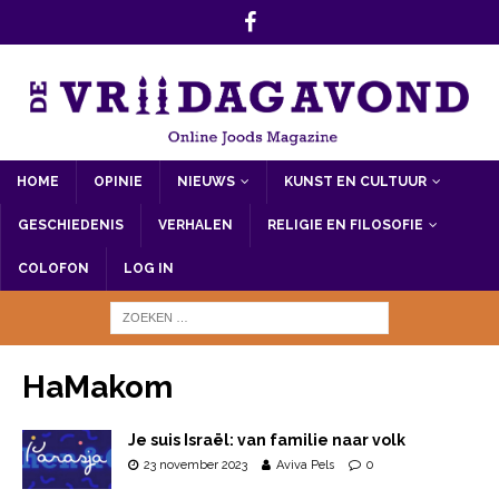
HOME
OPINIE
NIEUWS
KUNST EN CULTUUR
GESCHIEDENIS
VERHALEN
RELIGIE EN FILOSOFIE
COLOFON
LOG IN
HaMakom
Je suis Israël: van familie naar volk
23 november 2023
Aviva Pels
0