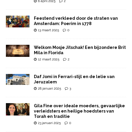
8 april 2025
2
Feestend verkleed door de straten van
Amsterdam: Poerim in 1778
13 maart 2025
0
Welkom Mosje Jitschak! Een bijzondere Brit
Mila in Florida
12 maart 2025
2
Daf Jomi in Ferrari-stijl en de lelie van
Jeruzalem
28 januari 2025
3
Gila Fine over ideale moeders, gevaarlijke
verleidsters en heilige hoedsters van
Torah en traditie
23 januari 2025
0