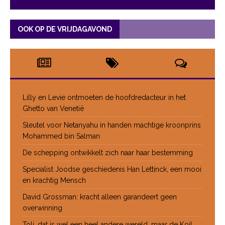
OOK OP DE VRIJDAGAVOND
Lilly en Levie ontmoeten de hoofdredacteur in het
Ghetto van Venetië
Sleutel voor Netanyahu in handen machtige kroonprins
Mohammed bin Salman
De schepping ontwikkelt zich naar haar bestemming
Specialist Joodse geschiedenis Han Lettinck, een mooi
en krachtig Mensch
David Grossman: kracht alleen garandeert geen
overwinning
Toli, dat is wel een heel andere wereld, maar de Koil