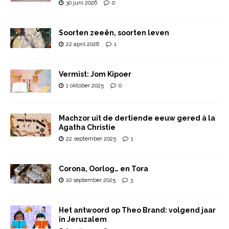
30 juni 2026
0
Soorten zeeën, soorten leven
22 april 2026
1
Vermist: Jom Kipoer
1 oktober 2025
0
Machzor uit de dertiende eeuw gered à la
Agatha Christie
22 september 2025
1
Corona, Oorlog… en Tora
10 september 2025
3
Het antwoord op Theo Brand: volgend jaar
in Jeruzalem