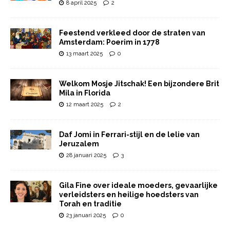
8 april 2025
2
Feestend verkleed door de straten van
Amsterdam: Poerim in 1778
13 maart 2025
0
Welkom Mosje Jitschak! Een bijzondere Brit
Mila in Florida
12 maart 2025
2
Daf Jomi in Ferrari-stijl en de lelie van
Jeruzalem
28 januari 2025
3
Gila Fine over ideale moeders, gevaarlijke
verleidsters en heilige hoedsters van
Torah en traditie
23 januari 2025
0