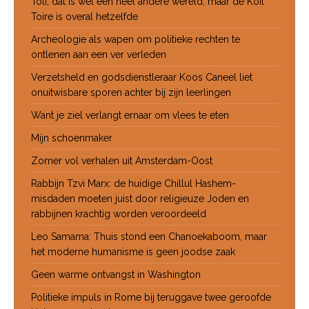
Toli, dat is wel een heel andere wereld, maar de Koil
Toire is overal hetzelfde
Archeologie als wapen om politieke rechten te
ontlenen aan een ver verleden
Verzetsheld en godsdienstleraar Koos Caneel liet
onuitwisbare sporen achter bij zijn leerlingen
Want je ziel verlangt ernaar om vlees te eten
Mijn schoenmaker
Zomer vol verhalen uit Amsterdam-Oost
Rabbijn Tzvi Marx: de huidige Chillul Hashem-
misdaden moeten juist door religieuze Joden en
rabbijnen krachtig worden veroordeeld
Leo Samama: Thuis stond een Chanoekaboom, maar
het moderne humanisme is geen joodse zaak
Geen warme ontvangst in Washington
Politieke impuls in Rome bij teruggave twee geroofde