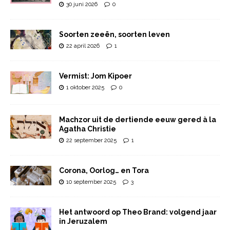
30 juni 2026
0
Soorten zeeën, soorten leven
22 april 2026
1
Vermist: Jom Kipoer
1 oktober 2025
0
Machzor uit de dertiende eeuw gered à la
Agatha Christie
22 september 2025
1
Corona, Oorlog… en Tora
10 september 2025
3
Het antwoord op Theo Brand: volgend jaar
in Jeruzalem