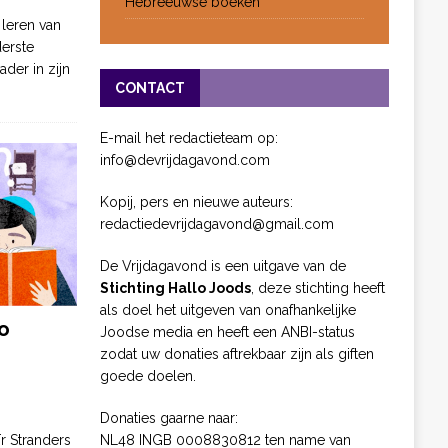
Hebreeuwse boeken
 leren van
derste
ader in zijn
CONTACT
E-mail het redactieteam op:
info@devrijdagavond.com
Kopij, pers en nieuwe auteurs:
redactiedevrijdagavond@gmail.com
De Vrijdagavond is een uitgave van de
Stichting Hallo Joods
, deze stichting heeft
als doel het uitgeven van onafhankelijke
o
Joodse media en heeft een ANBI-status
zodat uw donaties aftrekbaar zijn als giften
goede doelen.
Donaties gaarne naar:
NL48 INGB 0008830812 ten name van
ïr Stranders