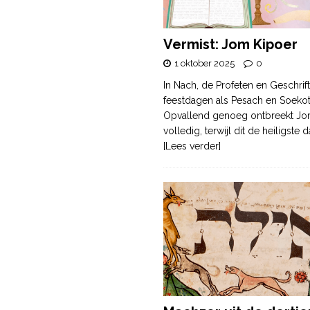
Vermist: Jom Kipoer
1 oktober 2025
0
In Nach, de Profeten en Geschrif
feestdagen als Pesach en Soek
Opvallend genoeg ontbreekt Jo
volledig, terwijl dit de heiligste
[Lees verder]