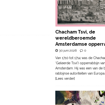
Chacham Tsvi, de
wereldberoemde
Amsterdamse opperra
30 juni 2026
0
Van 1710 tot 1714 was de Chacha
‘Geleerde Tsvi’) opperrabbijn va
Amsterdam. Hij was een van de b
rabbijnse autoriteiten van Europa
[Lees verder]