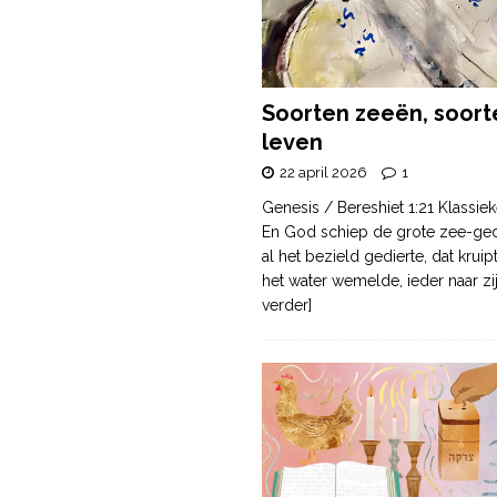
Soorten zeeën, soort
leven
22 april 2026
1
Genesis / Bereshiet 1:21 Klassiek
En God schiep de grote zee-ge
al het bezield gedierte, dat krui
het water wemelde, ieder naar zi
verder]