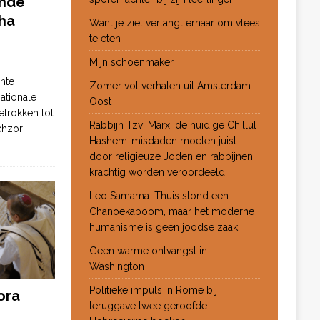
ende
ha
Want je ziel verlangt ernaar om vlees
te eten
Mijn schoenmaker
nte
Zomer vol verhalen uit Amsterdam-
ationale
Oost
etrokken tot
Rabbijn Tzvi Marx: de huidige Chillul
chzor
Hashem-misdaden moeten juist
door religieuze Joden en rabbijnen
krachtig worden veroordeeld
Leo Samama: Thuis stond een
Chanoekaboom, maar het moderne
humanisme is geen joodse zaak
Geen warme ontvangst in
Washington
Politieke impuls in Rome bij
ora
teruggave twee geroofde