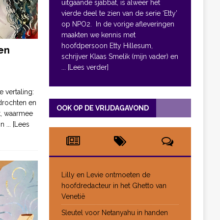
uitgaande sjabbat, is alweer het
vierde deel te zien van de serie ‘Etty’
op NPO2. In de vorige afleveringen
maakten we kennis met
hoofdpersoon Etty Hillesum,
en
schrijver Klaas Smelik (mijn vader) en
... [Lees verder]
e vertaling:
drochten en
OOK OP DE VRIJDAGAVOND
pt, waarmee
jn
... [Lees
Lilly en Levie ontmoeten de
hoofdredacteur in het Ghetto van
Venetië
Sleutel voor Netanyahu in handen