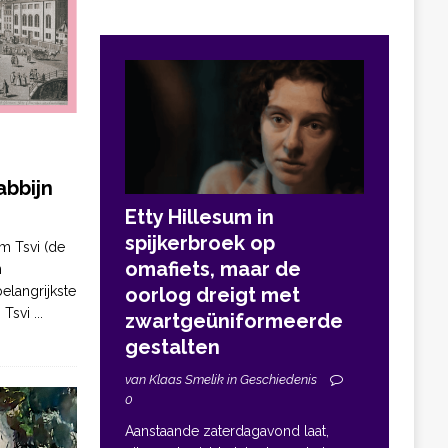
bbijn
Etty Hillesum in
spijkerbroek op
m Tsvi (de
omafiets, maar de
n
elangrijkste
oorlog dreigt met
. Tsvi
...
zwartgeüniformeerde
gestalten
van Klaas Smelik in Geschiedenis
0
Aanstaande zaterdagavond laat,