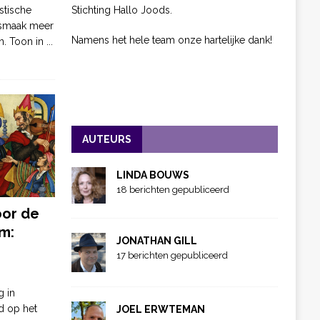
Stichting Hallo Joods.
stische
 smaak meer
Namens het hele team onze hartelijke dank!
n. Toon in
...
AUTEURS
LINDA BOUWS
18 berichten gepubliceerd
oor de
m:
JONATHAN GILL
17 berichten gepubliceerd
g in
d op het
JOEL ERWTEMAN