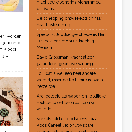
machtige kroonprins Mohammed
bin Salman
De schepping ontwikkelt zich naar
haar bestemming
Specialist Joodse geschiedenis Han
ten, worden
Lettinck, een mooi en krachtig
ot genoemd.
Mensch
m Kipoer
 dag van
...
David Grossman: kracht alleen
garandeert geen overwinning
Toli, dat is wel een heel andere
wereld, maar de Koil Toire is overal
hetzelfde
Archeologie als wapen om politieke
rechten te ontlenen aan een ver
verleden
Verzetsheld en godsdienstleraar
Koos Caneel liet onuitwisbare
sporen achter bij zijn leerlingen