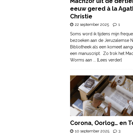
Machzor uit de derti
eeuw gered à la Agat
Christie
22 september 2025
1
Soms word ik tijdens mijn freque
bezoeken aan de Jeruzalemse N
Bibliotheek als een komeet aang
een manuscript. Zo trok het Ma
Worms aan
... [Lees verder]
Corona, Oorlog… en T
10 september 2025
3