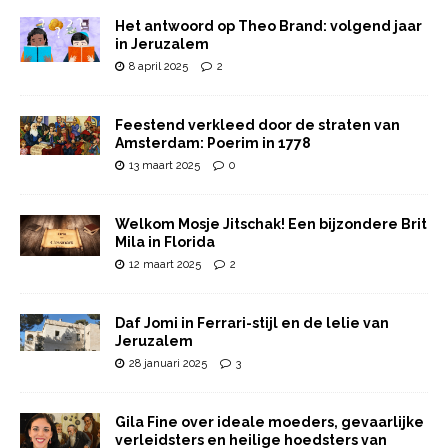
Het antwoord op Theo Brand: volgend jaar
in Jeruzalem
8 april 2025
2
Feestend verkleed door de straten van
Amsterdam: Poerim in 1778
13 maart 2025
0
Welkom Mosje Jitschak! Een bijzondere Brit
Mila in Florida
12 maart 2025
2
Daf Jomi in Ferrari-stijl en de lelie van
Jeruzalem
28 januari 2025
3
Gila Fine over ideale moeders, gevaarlijke
verleidsters en heilige hoedsters van