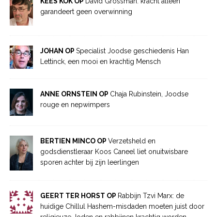
KEES KOK OP
David Grossman: kracht alleen
garandeert geen overwinning
JOHAN OP
Specialist Joodse geschiedenis Han
Lettinck, een mooi en krachtig Mensch
ANNE ORNSTEIN OP
Chaja Rubinstein, Joodse
rouge en nepwimpers
BERTIEN MINCO OP
Verzetsheld en
godsdienstleraar Koos Caneel liet onuitwisbare
sporen achter bij zijn leerlingen
GEERT TER HORST OP
Rabbijn Tzvi Marx: de
huidige Chillul Hashem-misdaden moeten juist door