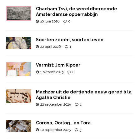
Chacham Tsvi, de wereldberoemde
Amsterdamse opperrabbijn
30 juni 2026
0
Soorten zeeën, soorten leven
22 april 2026
1
Vermist: Jom Kipoer
1 oktober 2025
0
Machzor uit de dertiende eeuw gered à la
Agatha Christie
22 september 2025
1
Corona, Oorlog… en Tora
10 september 2025
3