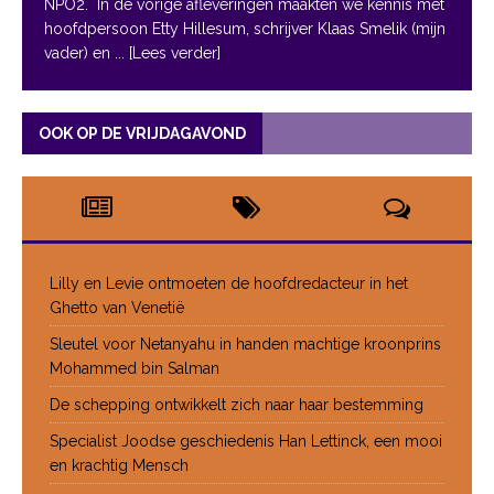
NPO2. In de vorige afleveringen maakten we kennis met
hoofdpersoon Etty Hillesum, schrijver Klaas Smelik (mijn
vader) en
... [Lees verder]
OOK OP DE VRIJDAGAVOND
Lilly en Levie ontmoeten de hoofdredacteur in het
Ghetto van Venetië
Sleutel voor Netanyahu in handen machtige kroonprins
Mohammed bin Salman
De schepping ontwikkelt zich naar haar bestemming
Specialist Joodse geschiedenis Han Lettinck, een mooi
en krachtig Mensch