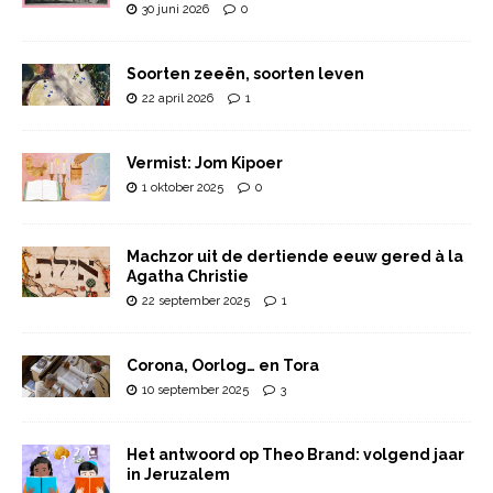
30 juni 2026
0
Soorten zeeën, soorten leven
22 april 2026
1
Vermist: Jom Kipoer
1 oktober 2025
0
Machzor uit de dertiende eeuw gered à la
Agatha Christie
22 september 2025
1
Corona, Oorlog… en Tora
10 september 2025
3
Het antwoord op Theo Brand: volgend jaar
in Jeruzalem