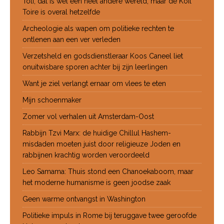
Toli, dat is wel een heel andere wereld, maar de Koil
Toire is overal hetzelfde
Archeologie als wapen om politieke rechten te
ontlenen aan een ver verleden
Verzetsheld en godsdienstleraar Koos Caneel liet
onuitwisbare sporen achter bij zijn leerlingen
Want je ziel verlangt ernaar om vlees te eten
Mijn schoenmaker
Zomer vol verhalen uit Amsterdam-Oost
Rabbijn Tzvi Marx: de huidige Chillul Hashem-
misdaden moeten juist door religieuze Joden en
rabbijnen krachtig worden veroordeeld
Leo Samama: Thuis stond een Chanoekaboom, maar
het moderne humanisme is geen joodse zaak
Geen warme ontvangst in Washington
Politieke impuls in Rome bij teruggave twee geroofde