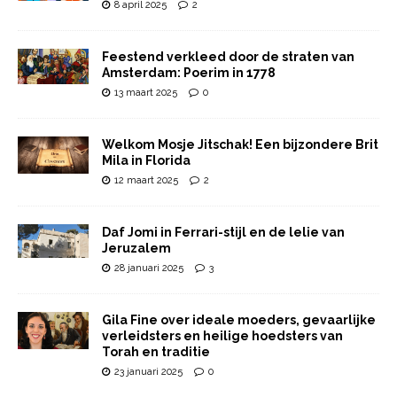
8 april 2025
2
Feestend verkleed door de straten van
Amsterdam: Poerim in 1778
13 maart 2025
0
Welkom Mosje Jitschak! Een bijzondere Brit
Mila in Florida
12 maart 2025
2
Daf Jomi in Ferrari-stijl en de lelie van
Jeruzalem
28 januari 2025
3
Gila Fine over ideale moeders, gevaarlijke
verleidsters en heilige hoedsters van
Torah en traditie
23 januari 2025
0