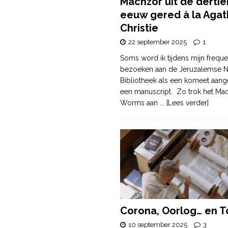
Machzor uit de derti
eeuw gered à la Agat
Christie
22 september 2025
1
Soms word ik tijdens mijn freque
bezoeken aan de Jeruzalemse N
Bibliotheek als een komeet aang
een manuscript. Zo trok het Ma
Worms aan
... [Lees verder]
Corona, Oorlog… en T
10 september 2025
3