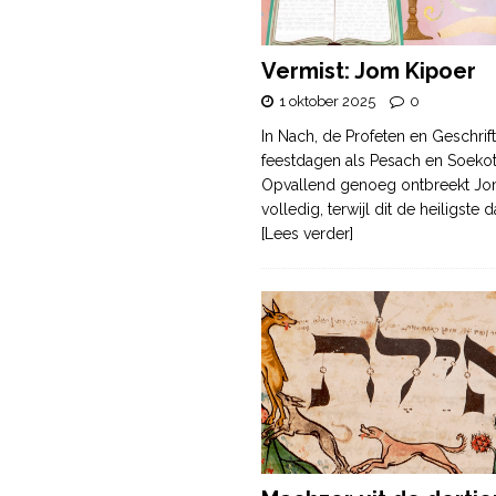
Vermist: Jom Kipoer
1 oktober 2025
0
In Nach, de Profeten en Geschrif
feestdagen als Pesach en Soek
Opvallend genoeg ontbreekt Jo
volledig, terwijl dit de heiligste
[Lees verder]