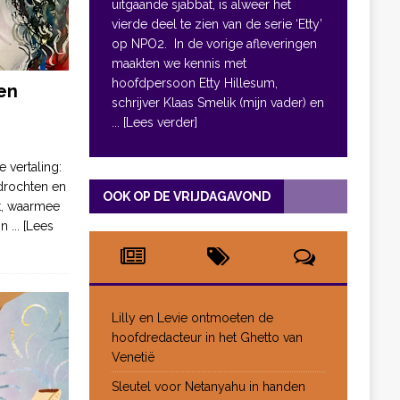
uitgaande sjabbat, is alweer het
vierde deel te zien van de serie ‘Etty’
op NPO2. In de vorige afleveringen
maakten we kennis met
hoofdpersoon Etty Hillesum,
en
schrijver Klaas Smelik (mijn vader) en
... [Lees verder]
e vertaling:
drochten en
OOK OP DE VRIJDAGAVOND
pt, waarmee
jn
... [Lees
Lilly en Levie ontmoeten de
hoofdredacteur in het Ghetto van
Venetië
Sleutel voor Netanyahu in handen