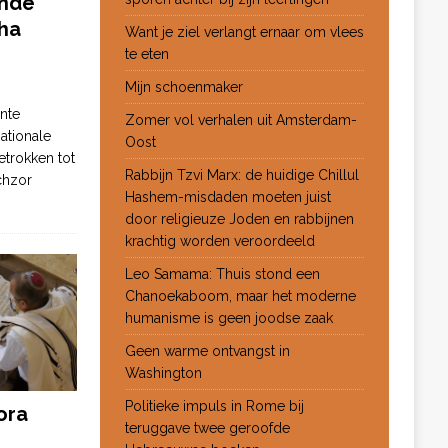
ende
ha
Want je ziel verlangt ernaar om vlees
te eten
Mijn schoenmaker
nte
Zomer vol verhalen uit Amsterdam-
ationale
Oost
etrokken tot
Rabbijn Tzvi Marx: de huidige Chillul
chzor
Hashem-misdaden moeten juist
door religieuze Joden en rabbijnen
krachtig worden veroordeeld
Leo Samama: Thuis stond een
Chanoekaboom, maar het moderne
humanisme is geen joodse zaak
Geen warme ontvangst in
Washington
Politieke impuls in Rome bij
ora
teruggave twee geroofde