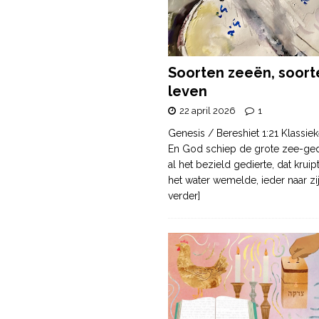
Soorten zeeën, soort
leven
22 april 2026
1
Genesis / Bereshiet 1:21 Klassiek
En God schiep de grote zee-ge
al het bezield gedierte, dat krui
het water wemelde, ieder naar zi
verder]