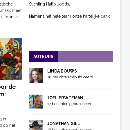
Stichting Hallo Joods.
stische
 smaak meer
Namens het hele team onze hartelijke dank!
n. Toon in
...
AUTEURS
LINDA BOUWS
18 berichten gepubliceerd
oor de
m:
JOEL ERWTEMAN
17 berichten gepubliceerd
g in
JONATHAN GILL
d op het
17 berichten gepubliceerd