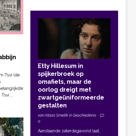
bbijn
Etty Hillesum in
spijkerbroek op
m Tsvi (de
omafiets, maar de
n
elangrijkste
oorlog dreigt met
. Tsvi
...
zwartgeüniformeerde
gestalten
van Klaas Smelik in Geschiedenis
0
Aanstaande zaterdagavond laat,