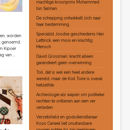
machtige kroonprins Mohammed
bin Salman
De schepping ontwikkelt zich naar
haar bestemming
Specialist Joodse geschiedenis Han
ten, worden
Lettinck, een mooi en krachtig
ot genoemd.
Mensch
m Kipoer
 dag van
...
David Grossman: kracht alleen
garandeert geen overwinning
Toli, dat is wel een heel andere
wereld, maar de Koil Toire is overal
hetzelfde
Archeologie als wapen om politieke
rechten te ontlenen aan een ver
verleden
Verzetsheld en godsdienstleraar
Koos Caneel liet onuitwisbare
sporen achter bij zijn leerlingen