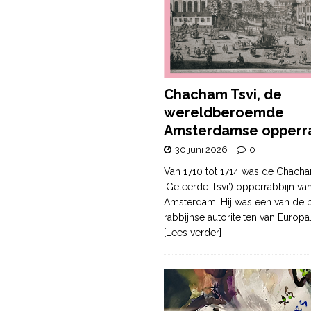
Chacham Tsvi, de
wereldberoemde
Amsterdamse opperra
30 juni 2026
0
Van 1710 tot 1714 was de Chacha
‘Geleerde Tsvi’) opperrabbijn va
Amsterdam. Hij was een van de b
rabbijnse autoriteiten van Europa
[Lees verder]