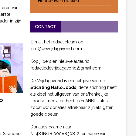
Hebreeuwse boeken
 leren van
derste
ader in zijn
CONTACT
E-mail het redactieteam op:
info@devrijdagavond.com
Kopij, pers en nieuwe auteurs:
redactiedevrijdagavond@gmail.com
De Vrijdagavond is een uitgave van de
Stichting Hallo Joods
, deze stichting heeft
als doel het uitgeven van onafhankelijke
o
Joodse media en heeft een ANBI-status
zodat uw donaties aftrekbaar zijn als giften
goede doelen.
Donaties gaarne naar:
NL48 INGB 0008830812 ten name van
ïr Stranders