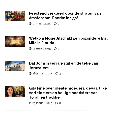
Feestend verkleed door de straten van
Amsterdam: Poerim in 1778
13 maart 2025
0
Welkom Mosje Jitschak! Een bijzondere Brit
Mila in Florida
12 maart 2025
2
Daf Jomi in Ferrari-stijl en de lelie van
Jeruzalem
28 januari 2025
3
Gila Fine over ideale moeders, gevaarlijke
verleidsters en heilige hoedsters van
Torah en traditie
23 januari 2025
0