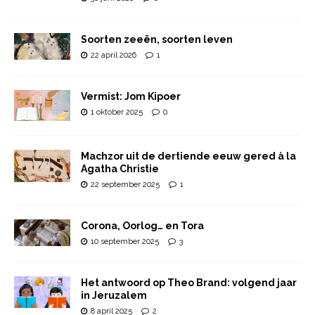
Soorten zeeën, soorten leven
22 april 2026
1
Vermist: Jom Kipoer
1 oktober 2025
0
Machzor uit de dertiende eeuw gered à la
Agatha Christie
22 september 2025
1
Corona, Oorlog… en Tora
10 september 2025
3
Het antwoord op Theo Brand: volgend jaar
in Jeruzalem
8 april 2025
2